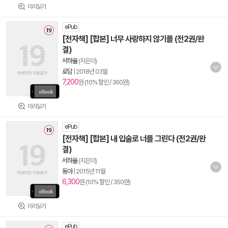
미리읽기
ePub
[전자책] [합본] 너무 사랑하지 않기를 (전2권/완
결)
서하율
(지은이)
로담
|
2018년 03월
7,200
원 (10% 할인 / 360원)
미리읽기
ePub
[전자책] [합본] 내 입술로 너를 그린다 (전2권/완
결)
서하율
(지은이)
동아
|
2015년 11월
6,300
원 (10% 할인 / 350원)
미리읽기
ePub