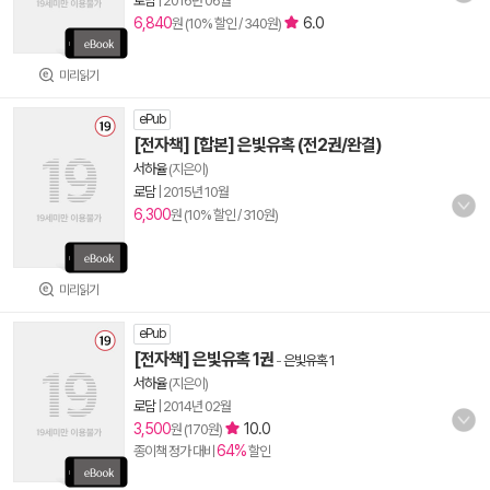
로담
|
2016년 06월
6,840
6.0
원 (10% 할인 / 340원)
미리읽기
ePub
[전자책] [합본] 은빛유혹 (전2권/완결)
서하율
(지은이)
로담
|
2015년 10월
6,300
원 (10% 할인 / 310원)
미리읽기
ePub
[전자책] 은빛유혹 1권
-
은빛유혹 1
서하율
(지은이)
로담
|
2014년 02월
3,500
10.0
원 (170원)
64%
종이책 정가 대비
할인