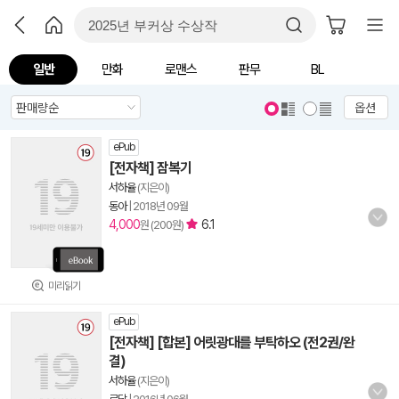
일반
만화
로맨스
판무
BL
옵션
ePub
[전자책] 잠복기
서하율
(지은이)
동아
|
2018년 09월
4,000
6.1
원 (200원)
미리읽기
ePub
[전자책] [합본] 어릿광대를 부탁하오 (전2권/완
결)
서하율
(지은이)