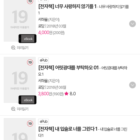
[전자책] 너무 사랑하지 않기를 1
-
너무 사랑하지 않기를
1
서하율
(지은이)
로담
|
2018년 03월
4,000
원 (200원)
미리읽기
ePub
[전자책] 어릿광대를 부탁하오 01
-
어릿광대를 부탁하
오 1
서하율
(지은이)
로담
|
2016년 06월
3,800
8.0
원 (190원)
미리읽기
ePub
[전자책] 내 입술로 너를 그린다 1
-
내 입술로 너를 그린
다 1