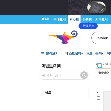
HOME
국내도서
만권당
외국도서
전자책
첫달무료
eBook
분야보기
베스트셀러
새로나온책
이
이벤트/기획
이 분야에
1
판매량순
세트
1.