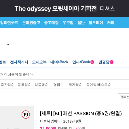
알라딘굿즈
온라인중고
중고매장
우주점
음반
블루레이
커피
벤트
전자책캐시
오디오북
대여eBook
연재eBook
만권당
N
N
개의 상품이 있습니다.
출간일순
등록일순
상품명순
평점순
저가격순
종이책 베스트순
전체
[세트] [BL] 패션 PASSION (총6권/완결)
더클북컴퍼니
| 2018년 9월
32,000원
, 마일리지
원