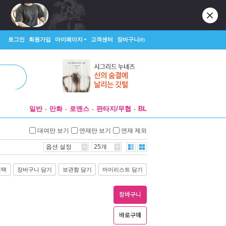
로그인
회원가입
마이페이지
고객센터
장바구니
(0)
일반
만화
로맨스
판타지/무협
BL
대여만 보기
연재만 보기
연재 제외
옵션 설정
25개
선택
장바구니 담기
보관함 담기
마이리스트 담기
장바구니
바로구매