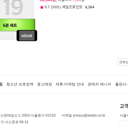
1,600
9.7
(
330
) | 세일즈포인트 :
6,264
6권 세트
전체
침
청소년 보호정책
중고매장
제휴·마케팅 안내
판매자 매니저
출판사·
고객
신판매업신고 2003-서울중구-01520
이메일 privacy@aladin.co.kr
서울시
구 서소문로 89-31