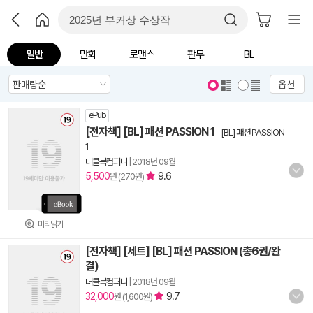
일반
만화
로맨스
판무
BL
옵션
ePub
[전자책] [BL] 패션 PASSION 1
-
[BL] 패션 PASSION
1
더클북컴퍼니
|
2018년 09월
5,500
9.6
원 (270원)
미리읽기
[전자책] [세트] [BL] 패션 PASSION (총6권/완
결)
더클북컴퍼니
|
2018년 09월
32,000
9.7
원 (1,600원)