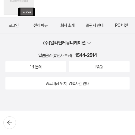
로그인
전체 메뉴
회사 소개
출판사 안내
PC 버전
(주)알라딘커뮤니케이션
1544-2514
일반문의 (발신자 부담)
1:1 문의
FAQ
중고매장 위치, 영업시간 안내
뒤로가
기