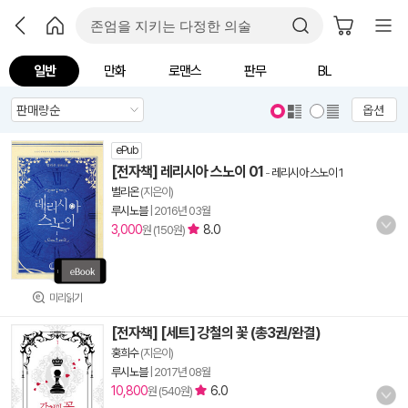
일반
만화
로맨스
판무
BL
옵션
ePub
[전자책] 레리시아 스노이 01
-
레리시아 스노이 1
별리온
(지은이)
루시노블
|
2016년 03월
3,000
8.0
원 (150원)
미리읽기
[전자책] [세트] 강철의 꽃 (총3권/완결)
홍희수
(지은이)
루시노블
|
2017년 08월
10,800
6.0
원 (540원)