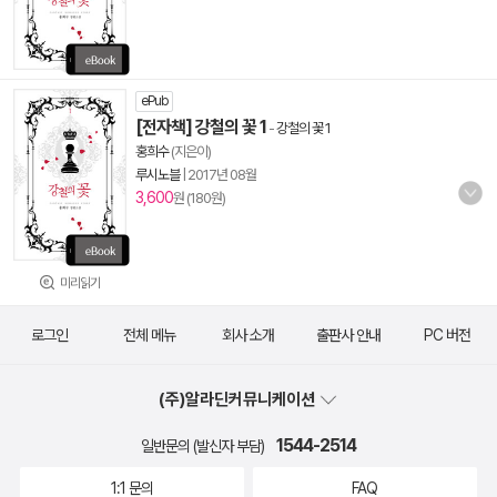
ePub
[전자책] 강철의 꽃 1
-
강철의 꽃 1
홍희수
(지은이)
루시노블
|
2017년 08월
3,600
원 (180원)
미리읽기
로그인
전체 메뉴
회사 소개
출판사 안내
PC 버전
(주)알라딘커뮤니케이션
1544-2514
일반문의 (발신자 부담)
1:1 문의
FAQ