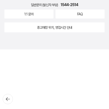
1544-2514
일반문의 (발신자 부담)
1:1 문의
FAQ
중고매장 위치, 영업시간 안내
뒤로가
기