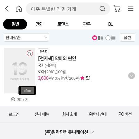
일반
만화
로맨스
판무
BL
옵션
ePub
[전자책] 악마의 연인
국희
(지은이)
로아
|
2018년 09월
3,600
5.1
원 (10% 할인 / 200원)
미리읽기
로그인
전체 메뉴
회사 소개
출판사 안내
PC 버전
(주)알라딘커뮤니케이션