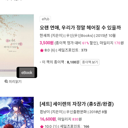
ePub
오랜 연애, 우리가 정말 헤어질 수 있을까
한새희
(지은이) |
우신(우신Books)
| 2015년 10월
3,500원
(종이책 정가 대비
할인), 마일리지
원
61%
170
8.0
(
6
) | 세일즈포인트 :
373
이 책의 종이책 :
8,100
원
종이책 보기
미리읽기
[세트] 세이렌의 자장가 (총5권/완결)
흰냥이
(지은이) |
우신출판문화
| 2018년 8월
16,600원
, 마일리지
원
830
10.0
(
1
) | 세일즈포인트 :
166