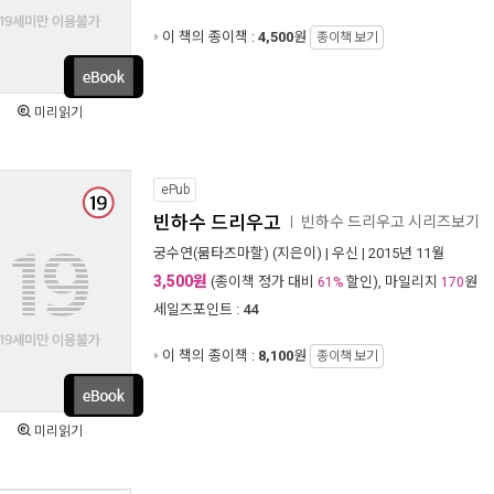
이 책의 종이책 :
4,500
원
종이책 보기
미리읽기
ePub
빈하수 드리우고
빈하수 드리우고 시리즈보기
ㅣ
궁수연(뭄타즈마할)
(지은이) |
우신
| 2015년 11월
3,500원
(종이책 정가 대비
할인), 마일리지
원
61%
170
세일즈포인트 :
44
이 책의 종이책 :
8,100
원
종이책 보기
미리읽기