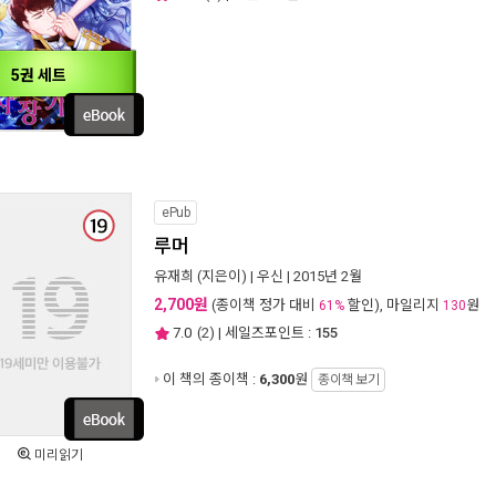
5권 세트
ePub
루머
유재희
(지은이) |
우신
| 2015년 2월
2,700원
(종이책 정가 대비
할인), 마일리지
원
61%
130
7.0
(
2
) | 세일즈포인트 :
155
이 책의 종이책 :
6,300
원
종이책 보기
미리읽기