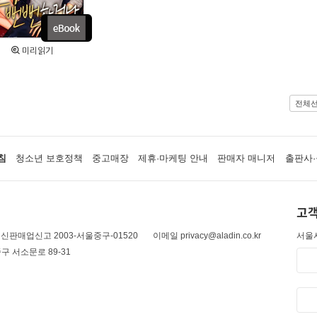
미리읽기
전체
침
청소년 보호정책
중고매장
제휴·마케팅 안내
판매자 매니저
출판사·
고객
신판매업신고 2003-서울중구-01520
이메일 privacy@aladin.co.kr
서울시
구 서소문로 89-31