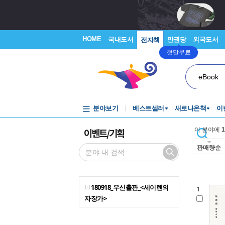
HOME
국내도서
만권당
외국도서
전자책
첫달무료
eBook
분야보기
베스트셀러
새로나온책
이
이벤트/기획
이 분야에
1
판매량순
180918_우신출판_<세이렌의
1.
자장가>