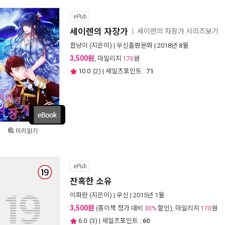
ePub
세이렌의 자장가
세이렌의 자장가 시리즈보기
ㅣ
흰냥이
(지은이) |
우신출판문화
| 2018년 8월
3,500원
, 마일리지
원
170
10.0
(
2
) | 세일즈포인트 :
71
미리읽기
ePub
잔혹한 소유
이파란
(지은이) |
우신
| 2015년 1월
3,500원
(종이책 정가 대비
할인), 마일리지
원
30%
170
6.0
(
3
) | 세일즈포인트 :
60