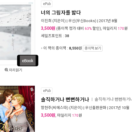
ePub
너의 그림자를 밟다
이진희
(지은이) |
우신(우신Books)
| 2017년 8월
3,500원
(종이책 정가 대비
할인), 마일리지
원
63%
170
세일즈포인트 :
38
이 책의 종이책 :
8,550
원
종이책 보기
미리읽기
ePub
솔직하거나 뻔뻔하거나
솔직하거나 뻔뻔하거
ㅣ
함현주(씨에스따)
(지은이) |
우신출판문화
| 2017년 10월
3,500원
, 마일리지
원
170