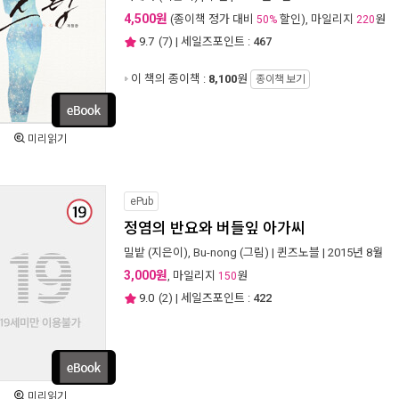
4,500원
(종이책 정가 대비
할인), 마일리지
원
50%
220
9.7
(
7
) | 세일즈포인트 :
467
이 책의 종이책 :
8,100
원
종이책 보기
미리읽기
ePub
정염의 반요와 버들잎 아가씨
밀밭
(지은이),
Bu-nong
(그림) |
퀸즈노블
| 2015년 8월
3,000원
, 마일리지
원
150
9.0
(
2
) | 세일즈포인트 :
422
미리읽기