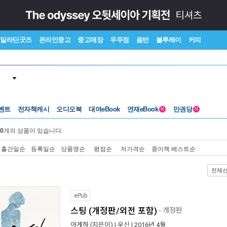
알라딘굿즈
온라인중고
중고매장
우주점
음반
블루레이
커피
벤트
전자책캐시
오디오북
대여eBook
연재eBook
만권당
N
N
0
개의 상품이 있습니다.
출간일순
등록일순
상품명순
평점순
저가격순
종이책 베스트순
전체
ePub
스팅 (개정판/외전 포함)
- 개정판
아게하
(지은이) |
우신
| 2016년 4월