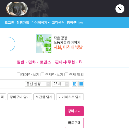
로그인
회원가입
마이페이지
고객센터
장바구니
(0)
일반
만화
로맨스
판타지/무협
BL
대여만 보기
연재만 보기
연재 제외
옵션 설정
25개
선택
장바구니 담기
보관함 담기
마이리스트 담기
장바구니
바로구매