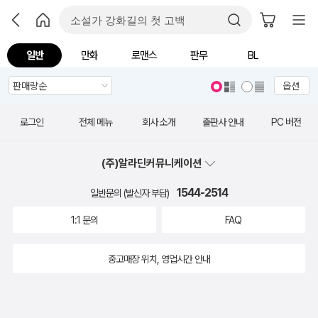
일반
만화
로맨스
판무
BL
옵션
로그인
전체 메뉴
회사 소개
출판사 안내
PC 버전
(주)알라딘커뮤니케이션
1544-2514
일반문의 (발신자 부담)
1:1 문의
FAQ
중고매장 위치, 영업시간 안내