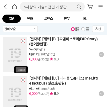
일반
만화
로맨스
판무
BL
옵션
[전자책] [세트] [BL] 피앤피 스토리(P&P Story)
(총2권/완결)
VanG
(지은이)
페르마타
|
2017년 10월
6,000
9.0
원 (300원)
[전자책] [세트] [BL] 더 리틀 인큐버스(The Littl
e Incubus) (총2권/완결)
페르마타
|
2018년 05월
6,000
9.9
원 (300원)