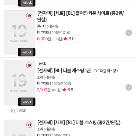
[전자책] [세트] [BL] 흩어진 커튼 사이로 (총2권/
완결)
플러터
(지은이)
페르마타
|
2018년 01월
6,000
8.0
원 (300원)
ePub
[전자책] [BL] 더블 캐스팅 1권
-
[BL] 더블 캐스팅 1
소해
(지은이)
페르마타
|
2020년 02월
3,200
6.8
원 (160원)
미리읽기
[전자책] [세트] [BL] 더블 캐스팅 (총2권/완결)
소해
(지은이)
페르마타
|
2018년 08월