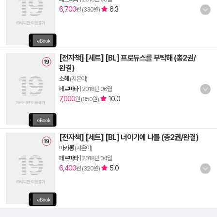
6,700
6.3
원 (330원)
[전자책] [세트] [BL] 프로듀스를 부탁해 (총2권/
완결)
소해
(지은이)
페르마타
|
2018년 06월
7,000
10.0
원 (350원)
[전자책] [세트] [BL] 너이기에 나를 (총2권/완결)
마카롱
(지은이)
페르마타
|
2018년 04월
6,400
5.0
원 (320원)