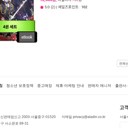
780
5.0
(
2
) | 세일즈포인트 :
102
4권 세트
전체
침
청소년 보호정책
중고매장
제휴·마케팅 안내
판매자 매니저
출판사·
고객
신판매업신고 2003-서울중구-01520
이메일 privacy@aladin.co.kr
서울시
구 서소문로 89-31