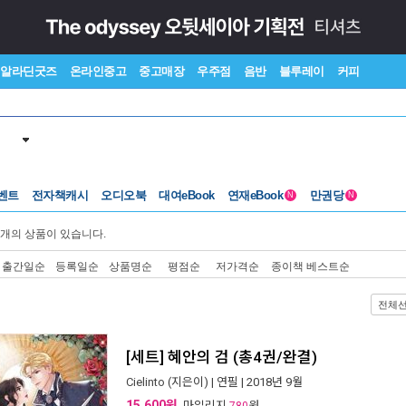
알라딘굿즈
온라인중고
중고매장
우주점
음반
블루레이
커피
벤트
전자책캐시
오디오북
대여eBook
연재eBook
만권당
N
N
개의 상품이 있습니다.
출간일순
등록일순
상품명순
평점순
저가격순
종이책 베스트순
전체
[세트] 혜안의 검 (총4권/완결)
Cielinto
(지은이) |
연필
| 2018년 9월
15,600원
, 마일리지
원