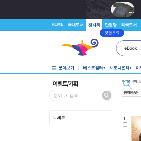
HOME
국내도서
만권당
외국도서
전자책
첫달무료
eBook
분야보기
베스트셀러
새로나온책
이
이벤트/기획
이 분야에
1
판매량순
세트
1.