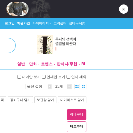
로그인
회원가입
마이페이지
고객센터
장바구니
(0)
일반
만화
로맨스
판타지/무협
BL
대여만 보기
연재만 보기
연재 제외
옵션 설정
25개
선택
장바구니 담기
보관함 담기
마이리스트 담기
장바구니
바로구매