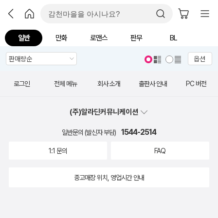
일반
만화
로맨스
판무
BL
옵션
로그인
전체 메뉴
회사 소개
출판사 안내
PC 버전
(주)알라딘커뮤니케이션
1544-2514
일반문의 (발신자 부담)
1:1 문의
FAQ
중고매장 위치, 영업시간 안내