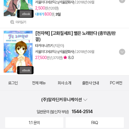
서울미디어코믹스(서울문화사)
|
2018년 09월
2,500
원 (120원)
800
대여가
원,
3일
미리읽기
[전자책] [고화질세트] 별은 노래한다 (총11권/완
결)
타카야 나츠키
(지은이)
서울미디어코믹스(서울문화사)
|
2018년 09월
27,500
8.0
원 (1,370원)
로그인
전체 메뉴
회사 소개
출판사 안내
PC 버전
(주)알라딘커뮤니케이션
1544-2514
일반문의 (발신자 부담)
1:1 문의
FAQ