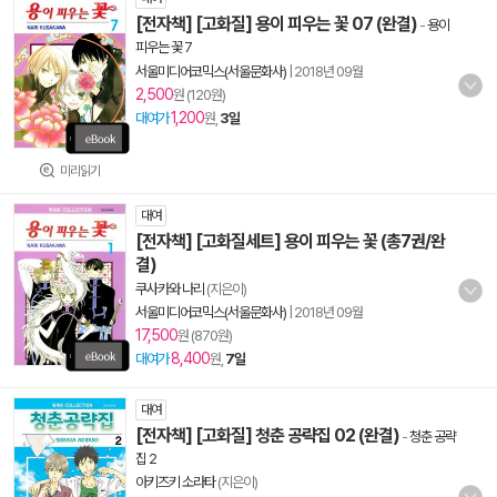
[전자책] [고화질] 용이 피우는 꽃 07 (완결)
-
용이
피우는 꽃 7
서울미디어코믹스(서울문화사)
|
2018년 09월
2,500
원 (120원)
1,200
대여가
원,
3일
미리읽기
대여
[전자책] [고화질세트] 용이 피우는 꽃 (총7권/완
결)
쿠사카와 나리
(지은이)
서울미디어코믹스(서울문화사)
|
2018년 09월
17,500
원 (870원)
8,400
대여가
원,
7일
대여
[전자책] [고화질] 청춘 공략집 02 (완결)
-
청춘 공략
집 2
아키즈키 소라타
(지은이)