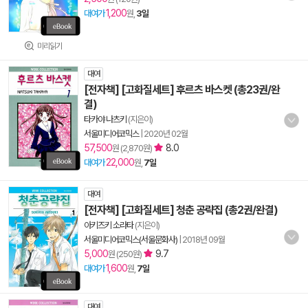
1,200
대여가
원,
3일
미리읽기
대여
[전자책] [고화질세트] 후르츠 바스켓 (총23권/완
결)
타카야 나츠키
(지은이)
서울미디어코믹스
|
2020년 02월
57,500
8.0
원 (2,870원)
22,000
대여가
원,
7일
대여
[전자책] [고화질세트] 청춘 공략집 (총2권/완결)
아키즈키 소라타
(지은이)
서울미디어코믹스(서울문화사)
|
2018년 09월
5,000
9.7
원 (250원)
1,600
대여가
원,
7일
대여