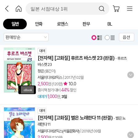
일반
만화
로맨스
판무
BL
옵션
대여
[전자책] [고화질] 후르츠 바스켓 23 (완결)
-
후르츠
바스켓 23
정은
(옮긴이)
서울미디어코믹스
|
2017년 02월
2,500
10.0
원 (120원)
44%
종이책 정가 대비
할인
1,000
대여가
원,
3일
대여
[전자책] [고화질] 별은 노래한다 11 (완결)
-
별은 노
래한다 11
서울미디어코믹스(서울문화사)
|
2018년 09월
2,500
원 (120원)