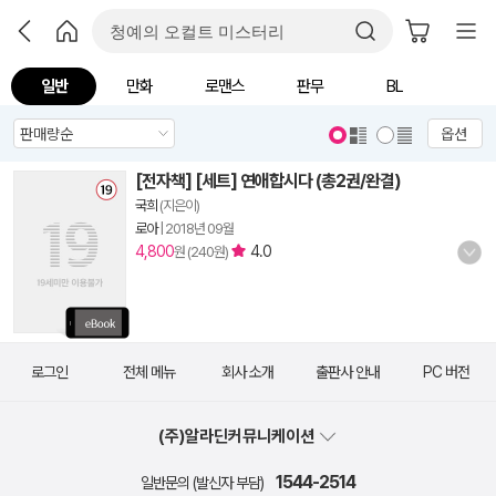
일반
만화
로맨스
판무
BL
옵션
[전자책] [세트] 연애합시다 (총2권/완결)
국희
(지은이)
로아
|
2018년 09월
4,800
4.0
원 (240원)
로그인
전체 메뉴
회사 소개
출판사 안내
PC 버전
(주)알라딘커뮤니케이션
1544-2514
일반문의 (발신자 부담)