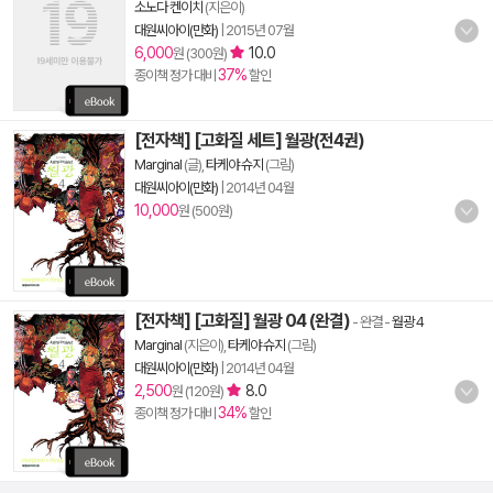
소노다 켄이치
(지은이)
대원씨아이(만화)
|
2015년 07월
6,000
10.0
원 (300원)
37%
종이책 정가 대비
할인
[전자책] [고화질 세트] 월광(전4권)
Marginal
(글),
타케야 슈지
(그림)
대원씨아이(만화)
|
2014년 04월
10,000
원 (500원)
[전자책] [고화질] 월광 04 (완결)
- 완결
-
월광 4
Marginal
(지은이),
타케야 슈지
(그림)
대원씨아이(만화)
|
2014년 04월
2,500
8.0
원 (120원)
34%
종이책 정가 대비
할인