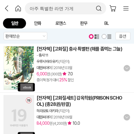
일반
만화
로맨스
판무
BL
옵션
[전자책] [고화질] 충사 특별편 (해를 좀먹는 그늘)
-
충사 11
우루시바라 유키
(지은이)
대원씨아이
|
2018년 03월
6,000
7.0
원 (300원)
25%
종이책 정가 대비
할인
[전자책] [고화질세트] 감옥학원(PRISON SCHO
OL) (총28권/완결)
히라모토 아키라
(지은이)
대원씨아이
|
2018년 09월
84,000
10.0
원 (4,200원)