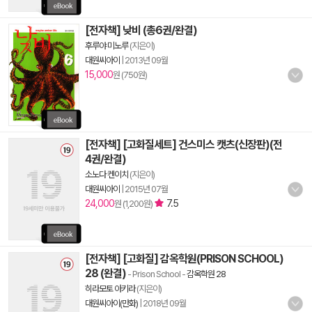
[전자책] 낮비 (총6권/완결)
후루야 미노루
(지은이)
대원씨아이
|
2013년 09월
15,000
원 (750원)
[전자책] [고화질세트] 건스미스 캣츠(신장판)(전
4권/완결)
소노다 켄이치
(지은이)
대원씨아이
|
2015년 07월
24,000
7.5
원 (1,200원)
[전자책] [고화질] 감옥학원(PRISON SCHOOL)
28 (완결)
- Prison School
-
감옥학원 28
히라모토 아키라
(지은이)
대원씨아이(만화)
|
2018년 09월