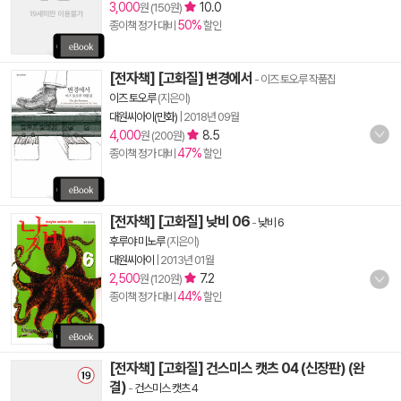
3,000
10.0
원 (150원)
50%
종이책 정가 대비
할인
[전자책] [고화질] 변경에서
- 이즈 토오루 작품집
이즈 토오루
(지은이)
대원씨아이(만화)
|
2018년 09월
4,000
8.5
원 (200원)
47%
종이책 정가 대비
할인
[전자책] [고화질] 낮비 06
-
낮비 6
후루야 미노루
(지은이)
대원씨아이
|
2013년 01월
2,500
7.2
원 (120원)
44%
종이책 정가 대비
할인
[전자책] [고화질] 건스미스 캣츠 04 (신장판) (완
결)
-
건스미스 캣츠 4