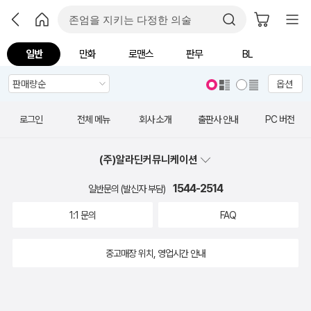
일반
만화
로맨스
판무
BL
옵션
로그인
전체 메뉴
회사 소개
출판사 안내
PC 버전
(주)알라딘커뮤니케이션
1544-2514
일반문의 (발신자 부담)
1:1 문의
FAQ
중고매장 위치, 영업시간 안내