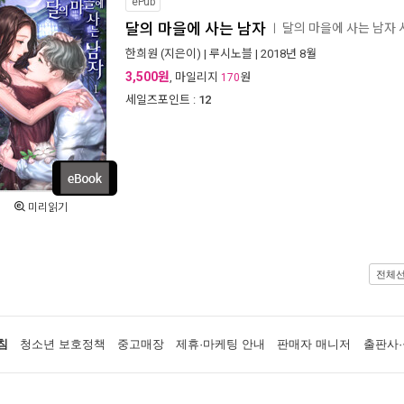
ePub
달의 마을에 사는 남자
달의 마을에 사는 남자
ㅣ
한희원
(지은이) |
루시노블
| 2018년 8월
3,500원
, 마일리지
원
170
세일즈포인트 :
12
미리읽기
전체
침
청소년 보호정책
중고매장
제휴·마케팅 안내
판매자 매니저
출판사·