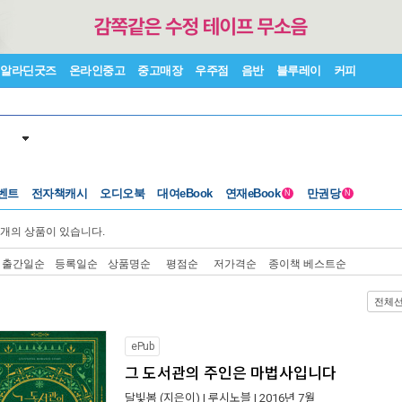
알라딘굿즈
온라인중고
중고매장
우주점
음반
블루레이
커피
벤트
전자책캐시
오디오북
대여eBook
연재eBook
만권당
N
N
개의 상품이 있습니다.
출간일순
등록일순
상품명순
평점순
저가격순
종이책 베스트순
전체
ePub
그 도서관의 주인은 마법사입니다
달빛봄
(지은이) |
루시노블
| 2016년 7월