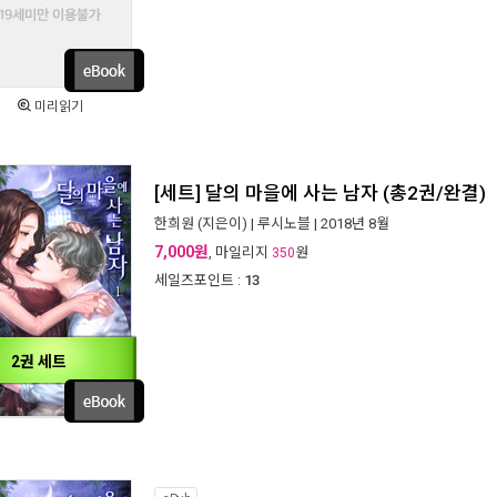
미리읽기
[세트] 달의 마을에 사는 남자 (총2권/완결)
한희원
(지은이) |
루시노블
| 2018년 8월
7,000원
, 마일리지
원
350
세일즈포인트 :
13
2권 세트