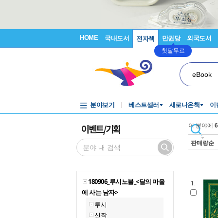
HOME
국내도서
만권당
외국도서
전자책
첫달무료
eBook
분야보기
베스트셀러
새로나온책
이
이벤트/기획
이 분야에
6
판매량순
180906_루시노블_<달의 마을
1.
에 사는 남자>
루시
신작