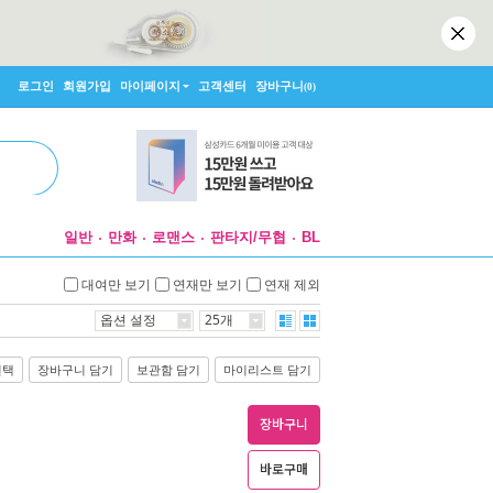
로그인
회원가입
마이페이지
고객센터
장바구니
(0)
일반
만화
로맨스
판타지/무협
BL
대여만 보기
연재만 보기
연재 제외
옵션 설정
25개
선택
장바구니 담기
보관함 담기
마이리스트 담기
장바구니
바로구매