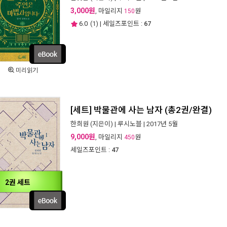
3,000원
, 마일리지
원
150
6.0
(
1
) | 세일즈포인트 :
67
미리읽기
[세트] 박물관에 사는 남자 (총2권/완결)
한희원
(지은이) |
루시노블
| 2017년 5월
9,000원
, 마일리지
원
450
세일즈포인트 :
47
2권 세트