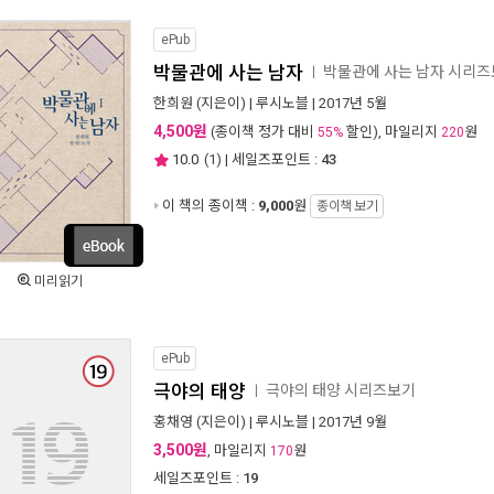
ePub
박물관에 사는 남자
박물관에 사는 남자 시리
ㅣ
한희원
(지은이) |
루시노블
| 2017년 5월
4,500원
(종이책 정가 대비
할인), 마일리지
원
55%
220
10.0
(
1
) | 세일즈포인트 :
43
이 책의 종이책 :
9,000
원
종이책 보기
미리읽기
ePub
극야의 태양
극야의 태양 시리즈보기
ㅣ
홍채영
(지은이) |
루시노블
| 2017년 9월
3,500원
, 마일리지
원
170
세일즈포인트 :
19