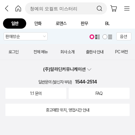
일반
만화
로맨스
판무
BL
옵션
로그인
전체 메뉴
회사 소개
출판사 안내
PC 버전
(주)알라딘커뮤니케이션
1544-2514
일반문의 (발신자 부담)
1:1 문의
FAQ
중고매장 위치, 영업시간 안내