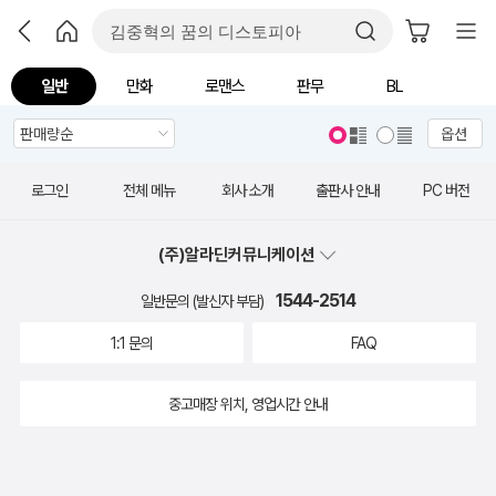
일반
만화
로맨스
판무
BL
옵션
로그인
전체 메뉴
회사 소개
출판사 안내
PC 버전
(주)알라딘커뮤니케이션
1544-2514
일반문의 (발신자 부담)
1:1 문의
FAQ
중고매장 위치, 영업시간 안내