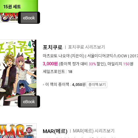
15권 세트
포치쿠로
포치쿠로 시리즈보기
ㅣ
마츠모토 나오야
(지은이) |
서울미디어코믹스/DCW
| 20
3,000원
(종이책 정가 대비
할인), 마일리지
원
33%
150
세일즈포인트 :
18
이 책의 종이책 :
4,050
원
종이책 보기
MAR(메르)
MAR(메르) 시리즈보기
ㅣ