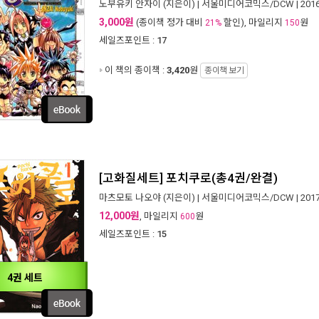
노부유키 안자이
(지은이) |
서울미디어코믹스/DCW
| 20
3,000원
(종이책 정가 대비
할인), 마일리지
원
21%
150
세일즈포인트 :
17
이 책의 종이책 :
3,420
원
종이책 보기
[고화질세트] 포치쿠로(총4권/완결)
마츠모토 나오야
(지은이) |
서울미디어코믹스/DCW
| 20
12,000원
, 마일리지
원
600
세일즈포인트 :
15
4권 세트