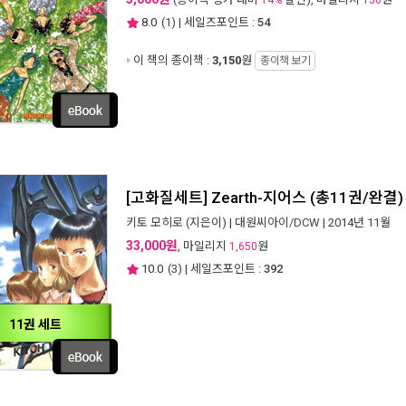
14%
150
8.0
(
1
) | 세일즈포인트 :
54
이 책의 종이책 :
3,150
원
종이책 보기
[고화질세트] Zearth-지어스 (총11권/완결)
키토 모히로
(지은이) |
대원씨아이/DCW
| 2014년 11월
33,000원
, 마일리지
원
1,650
10.0
(
3
) | 세일즈포인트 :
392
11권 세트