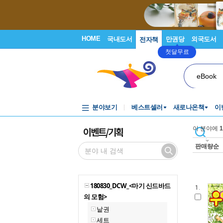
HOME
국내도서
만권당
외국도서
전자책
첫달무료
eBook
분야보기
베스트셀러
새로나온책
이
이벤트/기획
이 분야에
1
판매량순
180830_DCW_<마기 신드바드
1.
의 모험>
낱권
세트