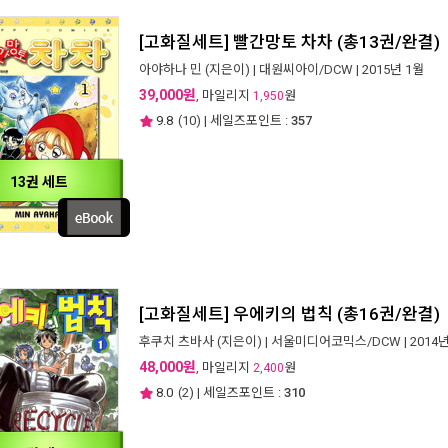
[고화질세트] 빨간망토 차차 (총13권/완결)
아야하나 민
(지은이) |
대원씨아이/DCW
| 2015년 1월
39,000원
, 마일리지
원
1,950
9.8
(
10
) | 세일즈포인트 :
357
13권 세트
[고화질세트] 우에키의 법칙 (총16권/완결)
후쿠치 츠바사
(지은이) |
서울미디어코믹스/DCW
| 2014
48,000원
, 마일리지
원
2,400
8.0
(
2
) | 세일즈포인트 :
310