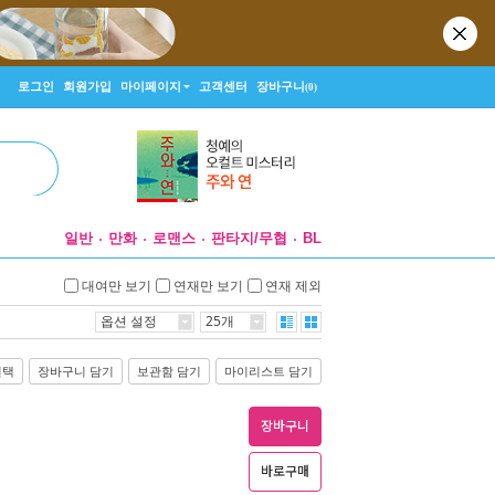
로그인
회원가입
마이페이지
고객센터
장바구니
(0)
일반
만화
로맨스
판타지/무협
BL
대여만 보기
연재만 보기
연재 제외
옵션 설정
25개
선택
장바구니 담기
보관함 담기
마이리스트 담기
장바구니
바로구매