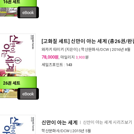
16권 세트
[고화질 세트] 신만이 아는 세계 (총26권/완
와카키 타미키
(지은이) |
학산문화사/DCW
| 2016년 8월
78,000원
, 마일리지
원
3,900
세일즈포인트 :
143
26권 세트
신만이 아는 세계
신만이 아는 세계 시리즈보기
ㅣ
학산문화사/DCW
| 2015년 5월