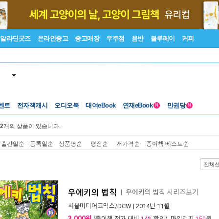
알라딘굿즈
온라인중고
중고매장
우주점
음반
블루레이
커피
벤트
전자책캐시
오디오북
대여eBook
연재eBook
만권당
N
N
2
개의 상품이 있습니다.
출간일순
등록일순
상품명순
평점순
저가격순
종이책 베스트순
전체
우에키의 법칙
우에키의 법칙 시리즈보기
ㅣ
서울미디어코믹스/DCW
| 2014년 11월
3,000원
(종이책 정가 대비
할인), 마일리지
원