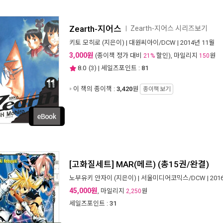
Zearth-지어스
Zearth-지어스 시리즈보기
ㅣ
키토 모히로
(지은이) |
대원씨아이/DCW
| 2014년 11월
3,000원
(종이책 정가 대비
할인), 마일리지
원
21%
150
8.0
(
3
) | 세일즈포인트 :
81
이 책의 종이책 :
3,420
원
종이책 보기
[고화질세트] MAR(메르) (총15권/완결)
노부유키 안자이
(지은이) |
서울미디어코믹스/DCW
| 20
45,000원
, 마일리지
원
2,250
세일즈포인트 :
31