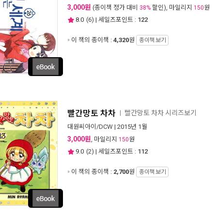
3,000원
(종이책 정가 대비
할인), 마일리지
원
38%
150
8.0
(
6
) | 세일즈포인트 :
122
이 책의 종이책 :
4,320
원
종이책 보기
빨간망토 차차
빨간망토 차차 시리즈보기
ㅣ
대원씨아이/DCW
| 2015년 1월
3,000원
, 마일리지
원
150
9.0
(
2
) | 세일즈포인트 :
112
이 책의 종이책 :
2,700
원
종이책 보기