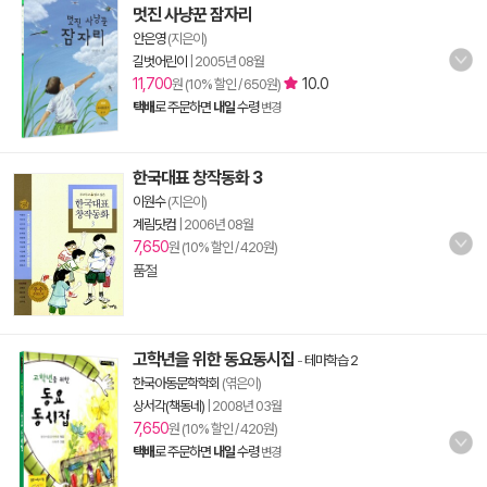
멋진 사냥꾼 잠자리
안은영
(지은이)
길벗어린이
|
2005년 08월
11,700
10.0
원 (10% 할인 / 650원)
택배
로 주문하면
내일
수령
변경
한국대표 창작동화 3
이원수
(지은이)
계림닷컴
|
2006년 08월
7,650
원 (10% 할인 / 420원)
품절
고학년을 위한 동요동시집
-
테마학습 2
한국아동문학학회
(엮은이)
상서각(책동네)
|
2008년 03월
7,650
원 (10% 할인 / 420원)
택배
로 주문하면
내일
수령
변경