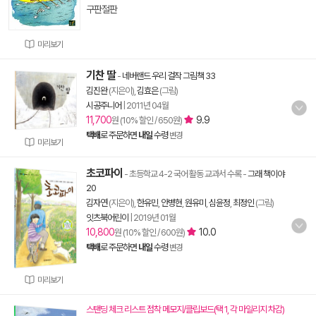
구판절판
미리보기
기찬 딸
-
네버랜드 우리 걸작 그림책 33
김진완
(지은이),
김효은
(그림)
시공주니어
|
2011년 04월
11,700
9.9
원 (10% 할인 / 650원)
택배
로 주문하면
내일
수령
변경
미리보기
초코파이
- 초등학교 4-2 국어 활동 교과서 수록
-
그래 책이야
20
김자연
(지은이),
한유민
,
안병현
,
원유미
,
심윤정
,
최정인
(그림)
잇츠북어린이
|
2019년 01월
10,800
10.0
원 (10% 할인 / 600원)
택배
로 주문하면
내일
수령
변경
미리보기
스탠딩 체크 리스트 점착 메모지/클립보드(택 1, 각 마일리지 차감)