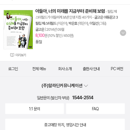
아들아, 너의 미래를 지금부터 준비해 보렴
- 필립 체
스터필드가 아들에게 보낸 인생 지침 40가지
-
글고은 아동문고 3
필립 체스터필드
(지은이),
박은호
(엮은이),
이일선
(그림)
글고은
|
2014년 09월
8,100
원 (10% 할인 / 450원)
품절
미리보기
로그인
전체 메뉴
회사 소개
출판사 안내
PC 버전
(주)알라딘커뮤니케이션
1544-2514
일반문의 (발신자 부담)
1:1 문의
FAQ
중고매장 위치, 영업시간 안내