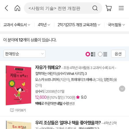
교과서 수록도서
4학년
2학기(2015 개정 교육과정)
국어 활동
이 분야에
12
개의 상품이 있습니다.
옵션
자유가 뭐예요?
- 초등 4학년 국어활동 3 교과서 수록 도서
-
철학하는 어린이 (상수리 What 시리즈) 3
오스카 브르니피에
(지은이),
프레데리크 레베나
(그림),
양진희
(옮
긴이)
상수리
|
2008년 07월
12,600
9.0
원 (10% 할인 / 700원)
택배
로 주문하면
내일
수령
변경
미리보기
우리 조상들은 얼마나 책을 좋아했을까?
- 4학년 2학
기 <국어 활동> 교과서 수록도서
-
역사 보물창고 2