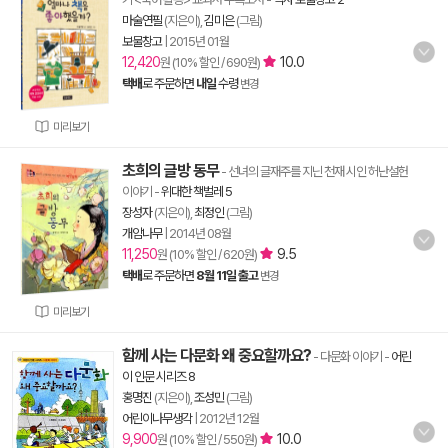
마술연필
(지은이),
김미은
(그림)
보물창고
|
2015년 01월
12,420
10.0
원 (10% 할인 / 690원)
택배
로 주문하면
내일
수령
변경
미리보기
초희의 글방 동무
- 선녀의 글재주를 지닌 천재 시인 허난설헌
이야기
-
위대한 책벌레 5
장성자
(지은이),
최정인
(그림)
개암나무
|
2014년 08월
11,250
9.5
원 (10% 할인 / 620원)
택배
로 주문하면
8월 11일 출고
변경
미리보기
함께 사는 다문화 왜 중요할까요?
- 다문화 이야기
-
어린
이 인문 시리즈 8
홍명진
(지은이),
조성민
(그림)
어린이나무생각
|
2012년 12월
9,900
10.0
원 (10% 할인 / 550원)