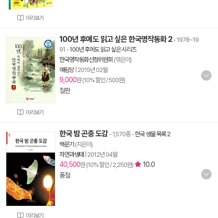
미리보기
100년 후에도 읽고 싶은 한국명작동화 2
- 1978~19
91
-
100년 후에도 읽고 싶은 시리즈
한국명작동화선정위원회
(엮은이)
예림당
|
2015년 02월
9,000
원 (10% 할인 / 500원)
절판
미리보기
한국 밤 곤충 도감
- 1,570종
-
한국 생물 목록 2
백문기
(지은이)
자연과생태
|
2012년 04월
40,500
10.0
원 (10% 할인 / 2,250원)
품절
미리보기