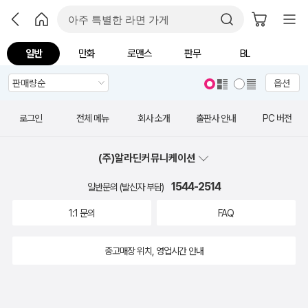
일반
만화
로맨스
판무
BL
옵션
로그인
전체 메뉴
회사 소개
출판사 안내
PC 버전
(주)알라딘커뮤니케이션
1544-2514
일반문의 (발신자 부담)
1:1 문의
FAQ
중고매장 위치, 영업시간 안내