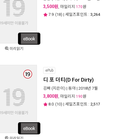
3,500원
, 마일리지
원
170
7.9
(
18
) | 세일즈포인트 :
3,264
미리읽기
ePub
디 포 더티(D For Dirty)
김빠
(지은이) |
동아
| 2018년 7월
3,800원
, 마일리지
원
190
8.0
(
10
) | 세일즈포인트 :
2,517
미리읽기