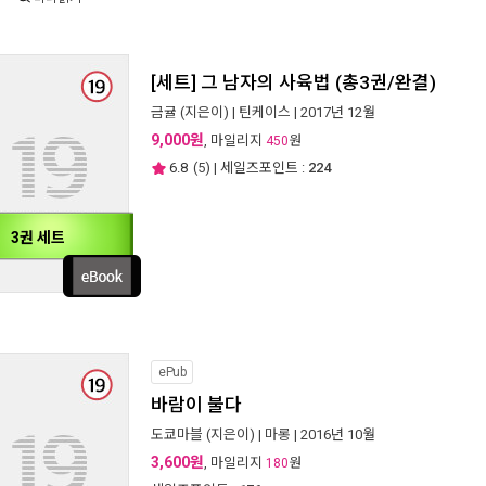
[세트] 그 남자의 사육법 (총3권/완결)
금귤
(지은이) |
틴케이스
| 2017년 12월
9,000원
, 마일리지
원
450
6.8
(
5
) | 세일즈포인트 :
224
3권 세트
ePub
바람이 불다
도쿄마블
(지은이) |
마롱
| 2016년 10월
3,600원
, 마일리지
원
180