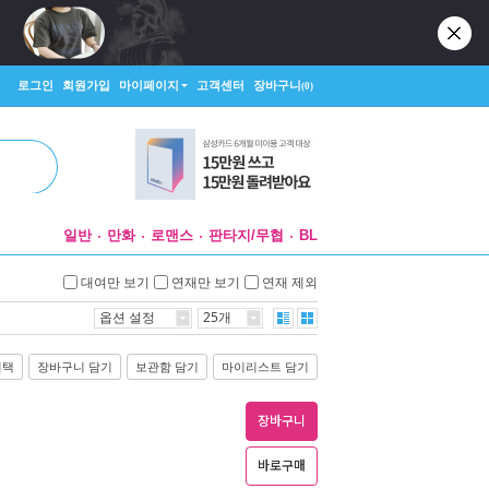
로그인
회원가입
마이페이지
고객센터
장바구니
(0)
일반
만화
로맨스
판타지/무협
BL
대여만 보기
연재만 보기
연재 제외
옵션 설정
25개
선택
장바구니 담기
보관함 담기
마이리스트 담기
장바구니
바로구매