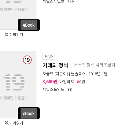
세일즈포인트 :
176
미리읽기
ePub
거래의 정석
거래의 정석 시리즈보기
ㅣ
오금묘
(지은이) |
늘솔북스
| 2018년 1월
3,600원
, 마일리지
원
180
세일즈포인트 :
88
미리읽기