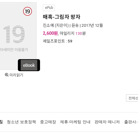
ePub
매혹-그림자 왕자
진소예
(지은이) |
윤송
| 2017년 12월
2,600원
, 마일리지
원
130
세일즈포인트 :
59
미리읽기
전체
침
청소년 보호정책
중고매장
제휴·마케팅 안내
판매자 매니저
출판사·