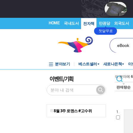
HOME
국내도서
만권당
외국도서
전자책
첫달무료
eBook
분야보기
베스트셀러
새로나온책
이
이벤트/기획
이 분야에
6
판매량순
8월 3주 로맨스 #고수위
1.