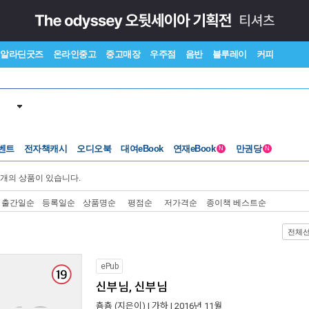
알라딘굿즈
온라인중고
중고매장
우주점
음반
블루레이
커피
벤트
전자책캐시
오디오북
대여eBook
연재eBook
만권당
N
N
개의 상품이 있습니다.
출간일순
등록일순
상품명순
평점순
저가격순
종이책 베스트순
전체
ePub
신부님, 신부님
춈춈
(지은이) |
가하
| 2016년 11월