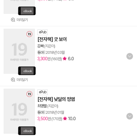
미리읽기
ePub
[전자책] 굿 보이
김빠
(지은이)
동아
|
2018년 03월
3,300
6.0
원 (160원)
미리읽기
ePub
[전자책] 낮달의 정염
최명렬
(지은이)
동아
|
2018년 01월
3,500
10.0
원 (170원)