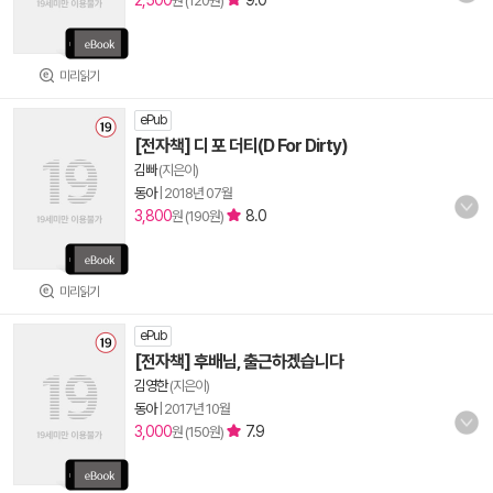
2,500
9.0
원 (120원)
미리읽기
ePub
[전자책] 디 포 더티(D For Dirty)
김빠
(지은이)
동아
|
2018년 07월
3,800
8.0
원 (190원)
미리읽기
ePub
[전자책] 후배님, 출근하겠습니다
김영한
(지은이)
동아
|
2017년 10월
3,000
7.9
원 (150원)