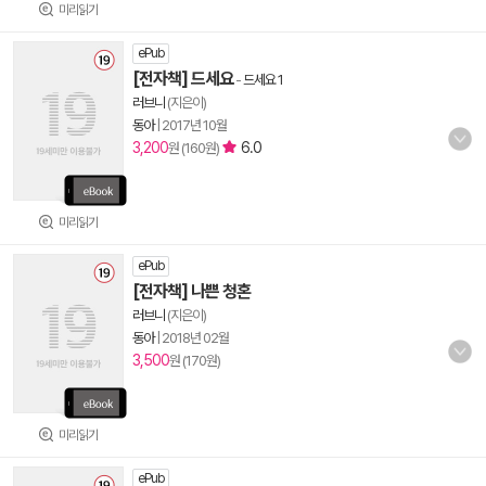
미리읽기
ePub
[전자책] 드세요
-
드세요 1
러브니
(지은이)
동아
|
2017년 10월
3,200
6.0
원 (160원)
미리읽기
ePub
[전자책] 나쁜 청혼
러브니
(지은이)
동아
|
2018년 02월
3,500
원 (170원)
미리읽기
ePub