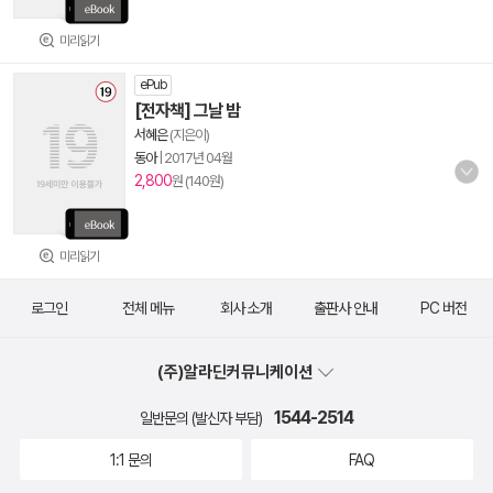
미리읽기
ePub
[전자책] 그날 밤
서혜은
(지은이)
동아
|
2017년 04월
2,800
원 (140원)
미리읽기
로그인
전체 메뉴
회사 소개
출판사 안내
PC 버전
(주)알라딘커뮤니케이션
1544-2514
일반문의 (발신자 부담)
1:1 문의
FAQ