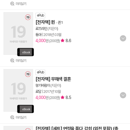
미리읽기
ePub
[전자책] 퀸
-
퀸 1
로즈라인
(지은이)
동아
|
2018년 03월
4,000
8.6
원 (200원)
미리읽기
ePub
[전자책] 무채색 결혼
향기바람이
(지은이)
로담
|
2017년 10월
4,000
8.5
원 (200원)
미리읽기
[전자책] [세트] 연정을 품다, 감히 (외전 포함) (총