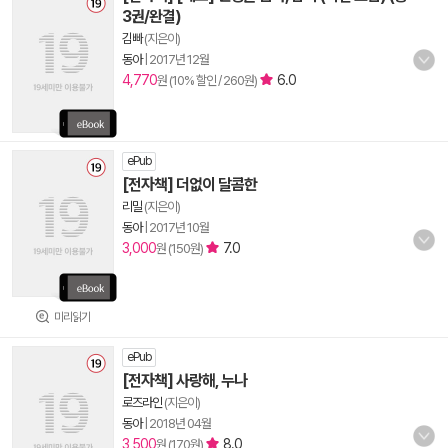
3권/완결)
김빠
(지은이)
동아
|
2017년 12월
4,770
6.0
원 (10% 할인 / 260원)
ePub
[전자책] 더없이 달콤한
리밀
(지은이)
동아
|
2017년 10월
3,000
7.0
원 (150원)
미리읽기
ePub
[전자책] 사랑해, 누나
로즈라인
(지은이)
동아
|
2018년 04월
3,500
8.0
원 (170원)