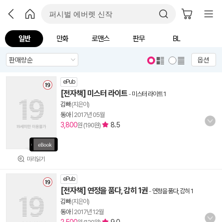
일반
만화
로맨스
판무
BL
옵션
ePub
[전자책] 미스터 라이트
-
미스터 라이트 1
김빠
(지은이)
동아
|
2017년 05월
3,800
8.5
원 (190원)
미리읽기
ePub
[전자책] 연정을 품다, 감히 1권
-
연정을 품다, 감히 1
김빠
(지은이)
동아
|
2017년 12월