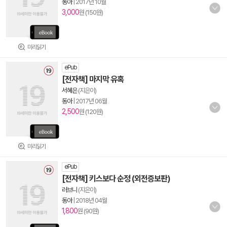
동아
|
2017년 10월
3,000
원 (150원)
미리읽기
ePub
[전자책] 마지막 유혹
서혜은
(지은이)
동아
|
2017년 06월
2,500
원 (120원)
미리읽기
ePub
[전자책] 키스보다 순정 (외전증보판)
러브니
(지은이)
동아
|
2018년 04월
1,800
원 (90원)