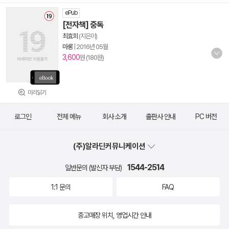
ePub
[전자책] 중독
최효희
(지은이)
마롱
|
2016년 05월
3,600
원 (180원)
미리읽기
로그인
전체 메뉴
회사 소개
출판사 안내
PC 버전
(주)알라딘커뮤니케이션
1544-2514
일반문의 (발신자 부담)
1:1 문의
FAQ
중고매장 위치, 영업시간 안내