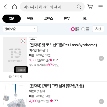
일반
만화
로맨스
판무
BL
옵션
ePub
[전자책] 펫 로스 신드롬(Pet Loss Syndrome)
피오렌티
(지은이)
마롱
|
2018년 08월
3,600
8.2
원 (180원)
60%
종이책 정가 대비
할인
미리읽기
[전자책] [세트] 그런 날에 (총2권/완결)
이선아
(지은이)
마롱
|
2018년 04월
4,000
7.7
원 (200원)