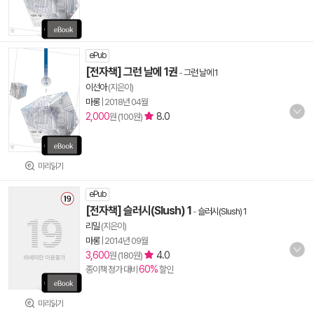
ePub
[전자책] 그런 날에 1권
-
그런 날에 1
이선아
(지은이)
마롱
|
2018년 04월
2,000
8.0
원 (100원)
미리읽기
ePub
[전자책] 슬러시(Slush) 1
-
슬러시(Slush) 1
리밀
(지은이)
마롱
|
2014년 09월
3,600
4.0
원 (180원)
60%
종이책 정가 대비
할인
미리읽기