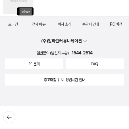
로그인
전체 메뉴
회사 소개
출판사 안내
PC 버전
(주)알라딘커뮤니케이션
1544-2514
일반문의 (발신자 부담)
1:1 문의
FAQ
중고매장 위치, 영업시간 안내
뒤로가
기