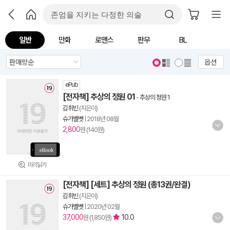
일반
만화
로맨스
판무
BL
옵션
ePub
[전자책] 추상의 정원 01
-
추상의 정원 1
김휘빈
(지은이)
슈가벨벳
|
2018년 08월
2,800
원 (140원)
미리읽기
[전자책] [세트] 추상의 정원 (총13권/완결)
김휘빈
(지은이)
슈가벨벳
|
2020년 02월
37,000
10.0
원 (1,850원)