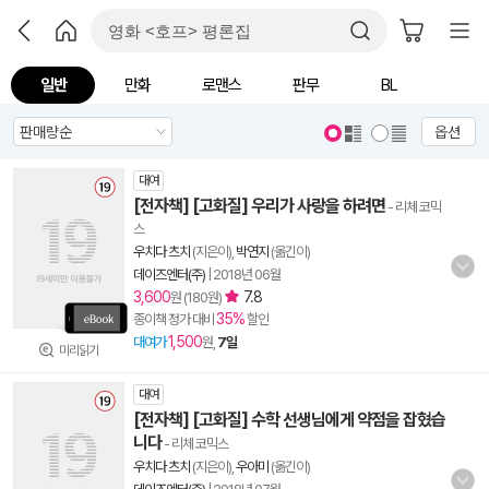
일반
만화
로맨스
판무
BL
옵션
대여
[전자책] [고화질] 우리가 사랑을 하려면
- 리체 코믹
스
우치다 츠치
(지은이),
박연지
(옮긴이)
데이즈엔터(주)
|
2018년 06월
3,600
7.8
원 (180원)
35%
종이책 정가 대비
할인
1,500
대여가
원,
7일
미리읽기
대여
[전자책] [고화질] 수학 선생님에게 약점을 잡혔습
니다
- 리체 코믹스
우치다 츠치
(지은이),
우아미
(옮긴이)