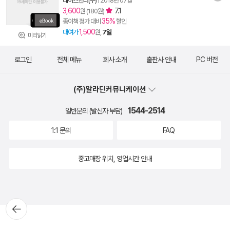
데이즈엔터(주)
|
2018년 07월
3,600
7.1
원 (180원)
35%
종이책 정가 대비
할인
1,500
대여가
원,
7일
미리읽기
로그인
전체 메뉴
회사 소개
출판사 안내
PC 버전
(주)알라딘커뮤니케이션
1544-2514
일반문의 (발신자 부담)
1:1 문의
FAQ
중고매장 위치, 영업시간 안내
뒤로가
기