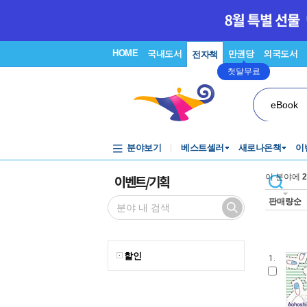
HOME
국내도서
만권당
외국도서
전자책
첫달무료
eBook
분야보기
베스트셀러
새로나온책
이
이벤트/기획
이 분야에
2
판매량순
할인
1.