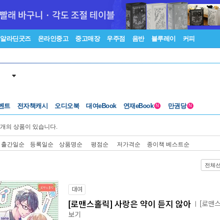
알라딘굿즈
온라인중고
중고매장
우주점
음반
블루레이
커피
벤트
전자책캐시
오디오북
대여eBook
연재eBook
만권당
N
N
개의 상품이 있습니다.
출간일순
등록일순
상품명순
평점순
저가격순
종이책 베스트순
전체
대여
[로맨스홀릭] 사랑은 약이 듣지 않아
[로맨스
ㅣ
보기