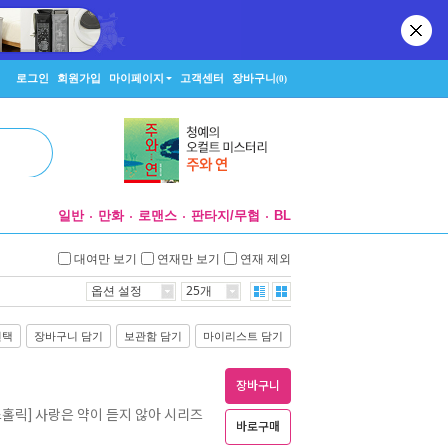
로그인
회원가입
마이페이지
고객센터
장바구니
(0)
일반
만화
로맨스
판타지/무협
BL
대여만 보기
연재만 보기
연재 제외
옵션 설정
25개
선택
장바구니 담기
보관함 담기
마이리스트 담기
장바구니
홀릭] 사랑은 약이 듣지 않아 시리즈
바로구매