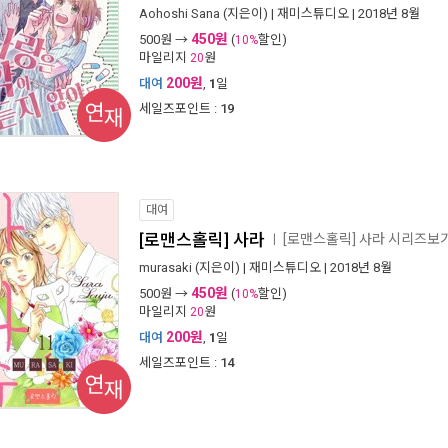
Aohoshi Sana
(지은이) |
재미스튜디오
| 2018년 8월
450원
500
원 →
(
할인)
10%
마일리지
원
20
200원
대여
,
1
일
연재
세일즈포인트 :
19
대여
[로맨스홀릭] 사라
[로맨스홀릭] 사라 시리즈보
ㅣ
murasaki
(지은이) |
재미스튜디오
| 2018년 8월
450원
500
원 →
(
할인)
10%
마일리지
원
20
200원
대여
,
1
일
세일즈포인트 :
14
연재