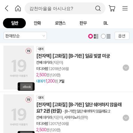
일반
만화
로맨스
판무
BL
옵션
대여
[전자책] [고화질] [B-가든] 일곱 빛깔 미궁
칸베 아키라
(지은이)
미디어팜
|
2018년 06월
2,500
원 (120원)
1,200
대여가
원,
7일
대여
[전자책] [고화질] [B-가든] 일단 쉐어하지 않을래
요? 2권 (완결)
-
[B-가든] 일단 쉐어하지 않을래요 2
칸베 아키라
(지은이),
시마 미노리
(원작)
미디어팜
|
2017년 09월
2,500
원 (120원)