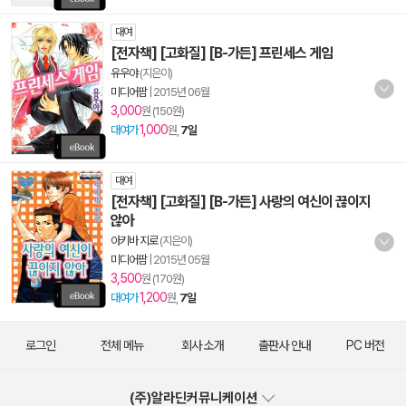
대여
[전자책] [고화질] [B-가든] 프린세스 게임
유우야
(지은이)
미디어팜
|
2015년 06월
3,000
원 (150원)
1,000
대여가
원,
7일
대여
[전자책] [고화질] [B-가든] 사랑의 여신이 끊이지
않아
아키바 지로
(지은이)
미디어팜
|
2015년 05월
3,500
원 (170원)
1,200
대여가
원,
7일
로그인
전체 메뉴
회사 소개
출판사 안내
PC 버전
(주)알라딘커뮤니케이션