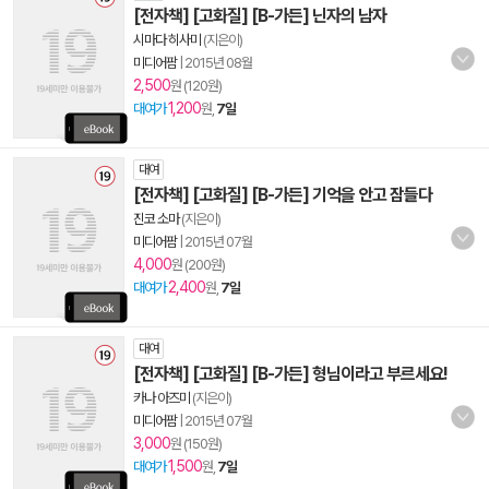
[전자책] [고화질] [B-가든] 닌자의 남자
시마다 히사미
(지은이)
미디어팜
|
2015년 08월
2,500
원 (120원)
1,200
대여가
원,
7일
대여
[전자책] [고화질] [B-가든] 기억을 안고 잠들다
진코 소마
(지은이)
미디어팜
|
2015년 07월
4,000
원 (200원)
2,400
대여가
원,
7일
대여
[전자책] [고화질] [B-가든] 형님이라고 부르세요!
카나 아즈미
(지은이)
미디어팜
|
2015년 07월
3,000
원 (150원)
1,500
대여가
원,
7일