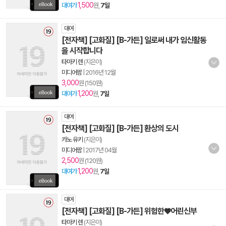
1,500
대여가
원,
7일
대여
[전자책] [고화질] [B-가든] 일로써 내가 임신활동
을 시작합니다
타마키 렌
(지은이)
미디어팜
|
2016년 12월
3,000
원 (150원)
1,200
대여가
원,
7일
대여
[전자책] [고화질] [B-가든] 환상의 도시
카노 유키
(지은이)
미디어팜
|
2017년 04월
2,500
원 (120원)
1,200
대여가
원,
7일
대여
[전자책] [고화질] [B-가든] 위험한♥어린신부
타마키 렌
(지은이)