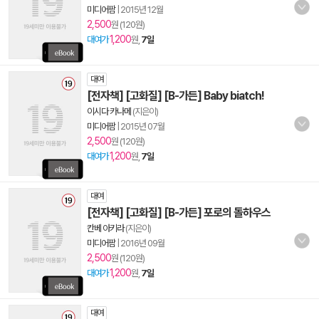
미디어팜
|
2015년 12월
2,500
원 (120원)
1,200
대여가
원,
7일
대여
[전자책] [고화질] [B-가든] Baby biatch!
이시다 카나메
(지은이)
미디어팜
|
2015년 07월
2,500
원 (120원)
1,200
대여가
원,
7일
대여
[전자책] [고화질] [B-가든] 포로의 돌하우스
칸베 아키라
(지은이)
미디어팜
|
2016년 09월
2,500
원 (120원)
1,200
대여가
원,
7일
대여