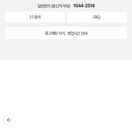
1544-2514
일반문의 (발신자 부담)
1:1 문의
FAQ
중고매장 위치, 영업시간 안내
뒤로가
기