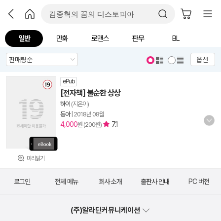
일반
만화
로맨스
판무
BL
옵션
ePub
[전자책] 불순한 상상
하이
(지은이)
동아
|
2018년 08월
4,000
7.1
원 (200원)
미리읽기
로그인
전체 메뉴
회사 소개
출판사 안내
PC 버전
(주)알라딘커뮤니케이션