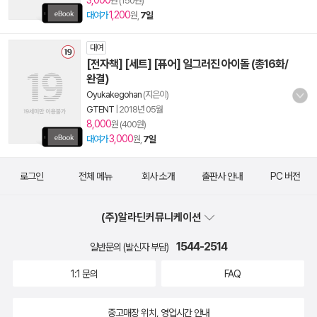
3,000
원 (150원)
1,200
대여가
원,
7일
대여
[전자책] [세트] [퓨어] 일그러진 아이돌 (총16화/
완결)
Oyukakegohan
(지은이)
GTENT
|
2018년 05월
8,000
원 (400원)
3,000
대여가
원,
7일
로그인
전체 메뉴
회사 소개
출판사 안내
PC 버전
(주)알라딘커뮤니케이션
1544-2514
일반문의 (발신자 부담)
1:1 문의
FAQ
중고매장 위치, 영업시간 안내