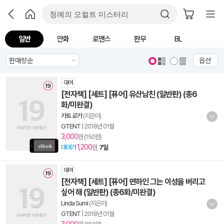
일반
만화
로맨스
판무
BL
옵션
대여
[전자책] [세트] [퓨어] 유산남친 (일반판) (총6
화/미완결)
카토 로카
(지은이)
GTENT
|
2018년 01월
3,000
원 (150원)
1,200
대여가
원,
7일
대여
[전자책] [세트] [퓨어] 연하인 그는 이성을 버리고
싶어 해 (일반판) (총6화/미완결)
Linda Sumi
(지은이)
GTENT
|
2018년 01월