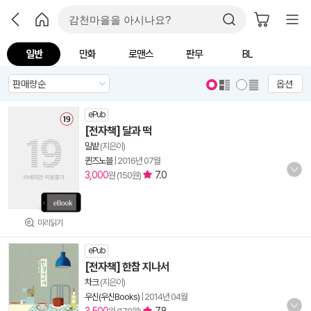
일반
만화
로맨스
판무
BL
옵션
ePub
[전자책] 달과 떡
밀밭
(지은이)
퀸즈노블
|
2016년 07월
3,000
7.0
원 (150원)
미리읽기
ePub
[전자책] 한참 지나서
차크
(지은이)
우신(우신Books)
|
2014년 04월