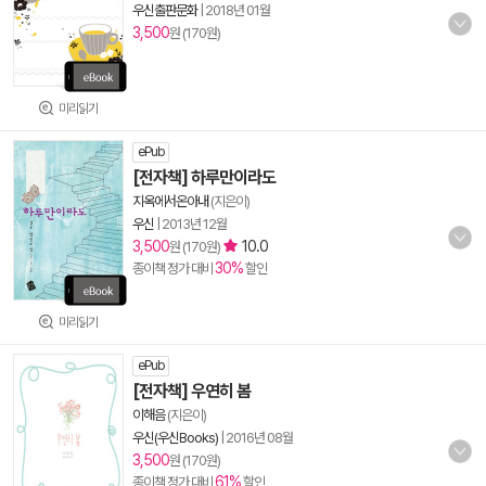
우신출판문화
|
2018년 01월
3,500
원 (170원)
미리읽기
ePub
[전자책] 하루만이라도
지옥에서온아내
(지은이)
우신
|
2013년 12월
3,500
10.0
원 (170원)
30%
종이책 정가 대비
할인
미리읽기
ePub
[전자책] 우연히 봄
이해음
(지은이)
우신(우신Books)
|
2016년 08월
3,500
원 (170원)
61%
종이책 정가 대비
할인