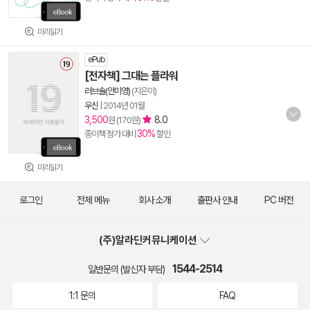
미리읽기
ePub
[전자책] 그대는 플라워
러브솔(안미영)
(지은이)
우신
|
2014년 01월
3,500
8.0
원 (170원)
30%
종이책 정가 대비
할인
미리읽기
로그인
전체 메뉴
회사 소개
출판사 안내
PC 버전
(주)알라딘커뮤니케이션
1544-2514
일반문의 (발신자 부담)
1:1 문의
FAQ