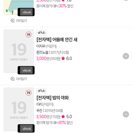
3,500
7.8
원 (170원)
30%
종이책 정가 대비
할인
미리읽기
ePub
[전자책] 어둠에 안긴 새
이지우
(지은이)
퀸즈노블
|
2017년 02월
3,000
6.0
원 (150원)
미리읽기
ePub
[전자책] 밤의 야화
이리
(지은이)
우신
|
2015년 04월
3,500
5.0
원 (170원)
61%
종이책 정가 대비
할인