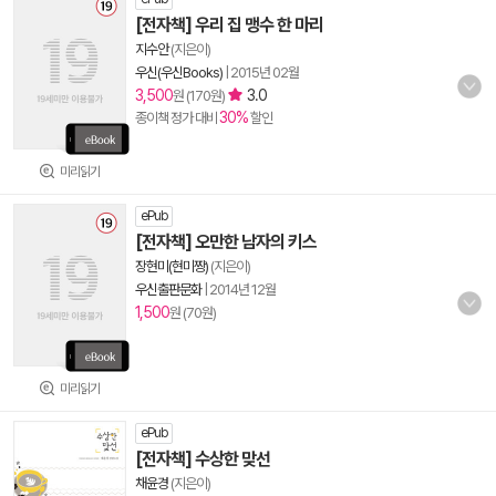
[전자책] 우리 집 맹수 한 마리
지수안
(지은이)
우신(우신Books)
|
2015년 02월
3,500
3.0
원 (170원)
30%
종이책 정가 대비
할인
미리읽기
ePub
[전자책] 오만한 남자의 키스
장현미(현미짱)
(지은이)
우신출판문화
|
2014년 12월
1,500
원 (70원)
미리읽기
ePub
[전자책] 수상한 맞선
채윤경
(지은이)