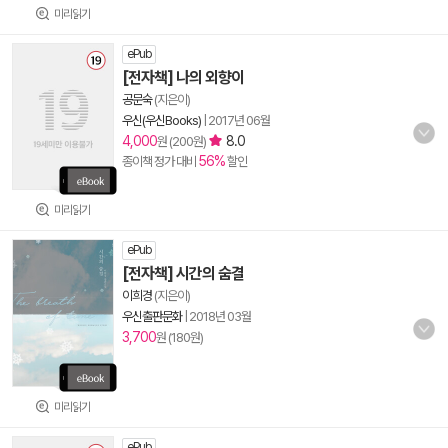
미리읽기
ePub
[전자책] 나의 외향이
공문숙
(지은이)
우신(우신Books)
|
2017년 06월
4,000
8.0
원 (200원)
56%
종이책 정가 대비
할인
미리읽기
ePub
[전자책] 시간의 숨결
이희경
(지은이)
우신출판문화
|
2018년 03월
3,700
원 (180원)
미리읽기
ePub