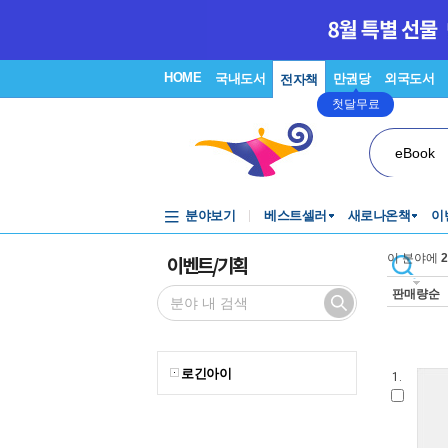
HOME
국내도서
만권당
외국도서
전자책
첫달무료
eBook
분야보기
베스트셀러
새로나온책
이
이벤트/기획
이 분야에
2
판매량순
로긴아이
1.