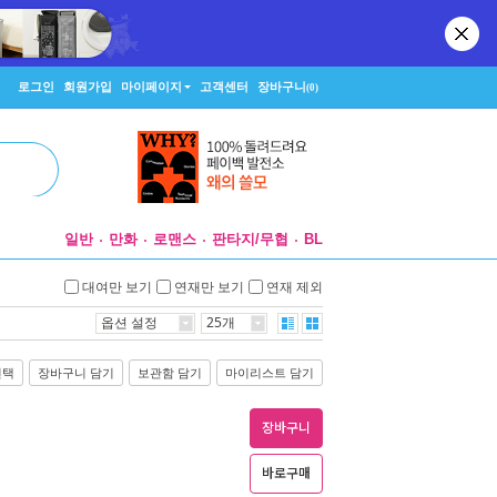
로그인
회원가입
마이페이지
고객센터
장바구니
(0)
일반
만화
로맨스
판타지/무협
BL
대여만 보기
연재만 보기
연재 제외
옵션 설정
25개
선택
장바구니 담기
보관함 담기
마이리스트 담기
장바구니
바로구매