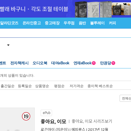
알라딘굿즈
온라인중고
중고매장
우주점
음반
블루레이
커피
벤트
전자책캐시
오디오북
대여eBook
연재eBook
만권당
N
N
개의 상품이 있습니다.
출간일순
등록일순
상품명순
평점순
저가격순
종이책 베스트순
전체
ePub
좋아요, 이모
좋아요, 이모 시리즈보기
ㅣ
로긴아이
(지은이) |
에피루스
| 2017년 12월