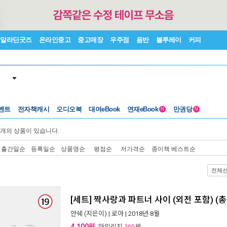
알라딘굿즈
온라인중고
중고매장
우주점
음반
블루레이
커피
벤트
전자책캐시
오디오북
대여eBook
연재eBook
만권당
N
N
개의 상품이 있습니다.
출간일순
등록일순
상품명순
평점순
저가격순
종이책 베스트순
전체
[세트] 짝사랑과 파트너 사이 (외전 포함) (
안쉐
(지은이) |
로아
| 2018년 8월
4,100원
, 마일리지
원