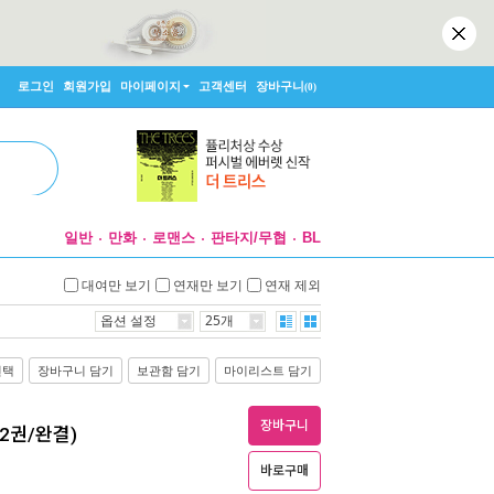
로그인
회원가입
마이페이지
고객센터
장바구니
(0)
일반
만화
로맨스
판타지/무협
BL
대여만 보기
연재만 보기
연재 제외
옵션 설정
25개
선택
장바구니 담기
보관함 담기
마이리스트 담기
장바구니
총2권/완결)
바로구매