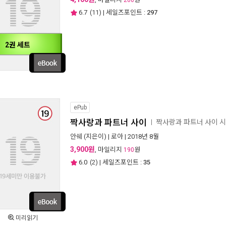
200
6.7
(
11
) | 세일즈포인트 :
297
2권 세트
ePub
짝사랑과 파트너 사이
짝사랑과 파트너 사이 
ㅣ
안쉐
(지은이) |
로아
| 2018년 8월
3,900원
, 마일리지
원
190
6.0
(
2
) | 세일즈포인트 :
35
미리읽기