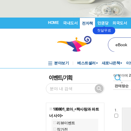
HOME
국내도서
만권당
외국도서
전자책
첫달무료
eBook
분야보기
베스트셀러
새로나온책
이
이벤트/기획
이 분야에
2
판매량순
180801_로아_<짝사랑과 파트
1.
너 사이>
리뷰이벤트
작가전