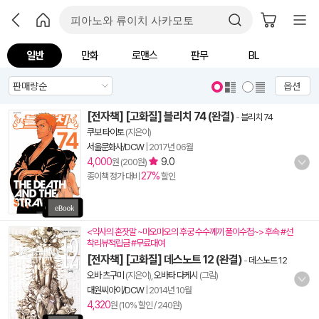
일반
만화
로맨스
판무
BL
옵션
[전자책] [고화질] 블리치 74 (완결)
-
블리치 74
쿠보 타이토
(지은이)
서울문화사/DCW
|
2017년 06월
4,000
9.0
원 (200원)
27%
종이책 정가 대비
할인
<약사의 혼잣말 ~마오마오의 후궁 수수께끼 풀이수첩~> 후속 #선
착리뷰적립금 #무료대여
[전자책] [고화질] 데스노트 12 (완결)
-
데스노트 12
오바 츠구미
(지은이),
오바타 다케시
(그림)
대원씨아이/DCW
|
2014년 10월
4,320
원 (10% 할인 / 240원)