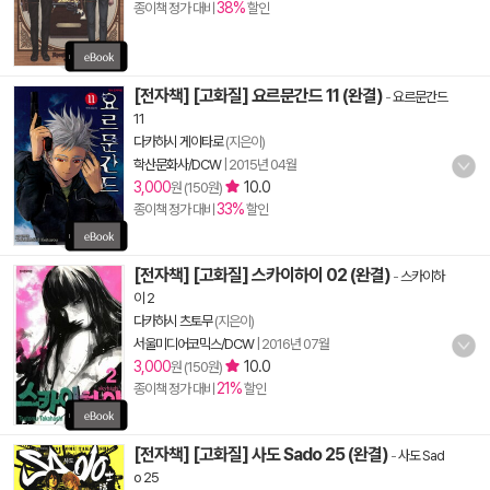
38%
종이책 정가 대비
할인
[전자책] [고화질] 요르문간드 11 (완결)
-
요르문간드
11
다카하시 게이타로
(지은이)
학산문화사/DCW
|
2015년 04월
3,000
10.0
원 (150원)
33%
종이책 정가 대비
할인
[전자책] [고화질] 스카이하이 02 (완결)
-
스카이하
이 2
다카하시 츠토무
(지은이)
서울미디어코믹스/DCW
|
2016년 07월
3,000
10.0
원 (150원)
21%
종이책 정가 대비
할인
[전자책] [고화질] 사도 Sado 25 (완결)
-
사도 Sad
o 25