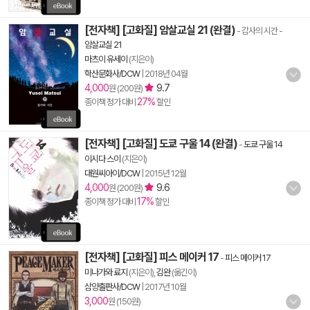
[전자책] [고화질] 암살교실 21 (완결)
- 감사의 시간
-
암살교실 21
마츠이 유세이
(지은이)
학산문화사/DCW
|
2018년 04월
4,000
9.7
원 (200원)
27%
종이책 정가 대비
할인
[전자책] [고화질] 도쿄 구울 14 (완결)
-
도쿄 구울 14
이시다 스이
(지은이)
대원씨아이/DCW
|
2015년 12월
4,000
9.6
원 (200원)
17%
종이책 정가 대비
할인
[전자책] [고화질] 피스 메이커 17
-
피스 메이커 17
미나가와 료지
(지은이),
김완
(옮긴이)
삼양출판사/DCW
|
2017년 10월
3,000
원 (150원)