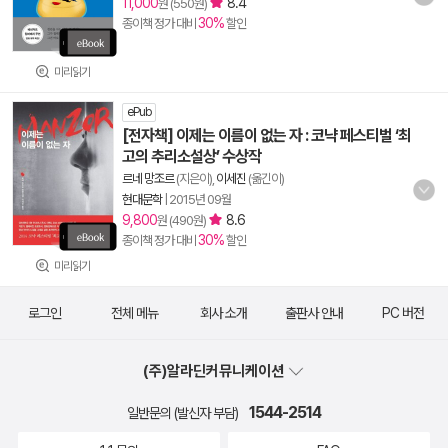
11,000
8.4
원 (550원)
30%
종이책 정가 대비
할인
미리읽기
ePub
[전자책] 이제는 이름이 없는 자 : 코냑 페스티벌 ‘최
고의 추리소설상’ 수상작
르네 망조르
(지은이),
이세진
(옮긴이)
현대문학
|
2015년 09월
9,800
8.6
원 (490원)
30%
종이책 정가 대비
할인
미리읽기
로그인
전체 메뉴
회사 소개
출판사 안내
PC 버전
(주)알라딘커뮤니케이션
1544-2514
일반문의 (발신자 부담)