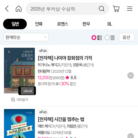
일반
만화
로맨스
판무
BL
옵션
ePub
[전자책] 나미야 잡화점의 기적
히가시노 게이고
(지은이),
양윤옥
(옮긴이)
현대문학
|
2020년 12월
13,200
8.8
원 (660원)
30%
종이책 정가 대비
할인
미리읽기
ePub
[전자책] 시간을 멈추는 법
매트 헤이그
(지은이),
최필원
(옮긴이)
북폴리오
|
2018년 06월