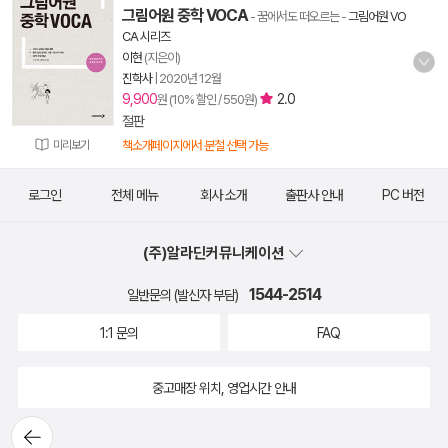
그림어원 중학 VOCA
- 꿈에서도 떠오르는
-
그림어원 VO
CA 시리즈
이현
(지은이)
진학사
|
2020년 12월
9,900
2.0
원 (10% 할인 / 550원)
절판
미리보기
책소개페이지에서 분철 선택 가능
로그인
전체 메뉴
회사 소개
출판사 안내
PC 버전
(주)알라딘커뮤니케이션
1544-2514
일반문의 (발신자 부담)
1:1 문의
FAQ
중고매장 위치, 영업시간 안내
뒤로가