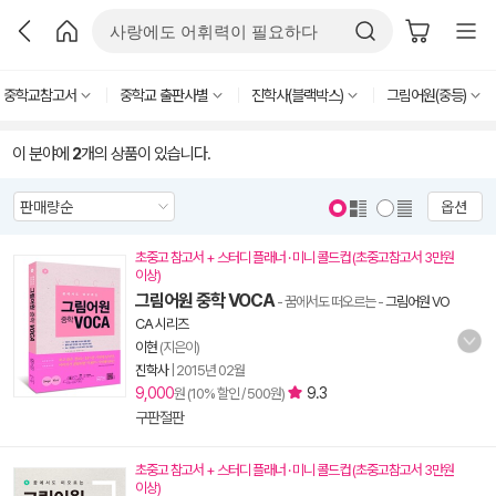
중학교참고서
중학교 출판사별
진학사(블랙박스)
그림어원(중등)
이 분야에
2
개의 상품이 있습니다.
옵션
초중고 참고서 + 스터디 플래너 · 미니 콜드컵 (초중고참고서 3만원
이상)
그림어원 중학 VOCA
- 꿈에서도 떠오르는
-
그림어원 VO
CA 시리즈
이현
(지은이)
진학사
|
2015년 02월
9,000
9.3
원 (10% 할인 / 500원)
구판절판
초중고 참고서 + 스터디 플래너 · 미니 콜드컵 (초중고참고서 3만원
이상)