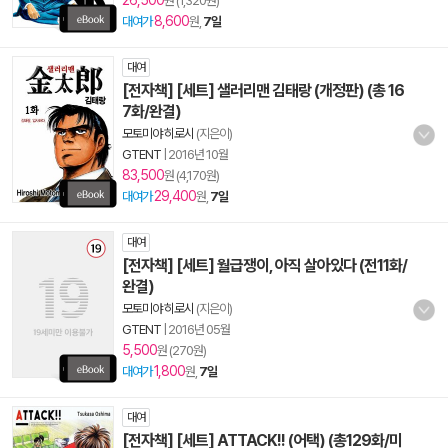
26,500
원 (1,320원)
8,600
대여가
원,
7일
대여
[전자책] [세트] 샐러리맨 김태랑 (개정판) (총 16
7화/완결)
모토미야 히로시
(지은이)
GTENT
|
2016년 10월
83,500
원 (4,170원)
29,400
대여가
원,
7일
대여
[전자책] [세트] 월급쟁이, 아직 살아있다 (전11화/
완결)
모토미야 히로시
(지은이)
GTENT
|
2016년 05월
5,500
원 (270원)
1,800
대여가
원,
7일
대여
[전자책] [세트] ATTACK!! (어택) (총129화/미