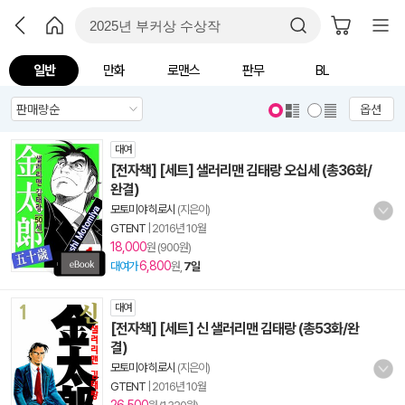
일반
만화
로맨스
판무
BL
옵션
대여
[전자책] [세트] 샐러리맨 김태랑 오십세 (총36화/
완결)
모토미야 히로시
(지은이)
GTENT
|
2016년 10월
18,000
원 (900원)
6,800
대여가
원,
7일
대여
[전자책] [세트] 신 샐러리맨 김태랑 (총53화/완
결)
모토미야 히로시
(지은이)
GTENT
|
2016년 10월