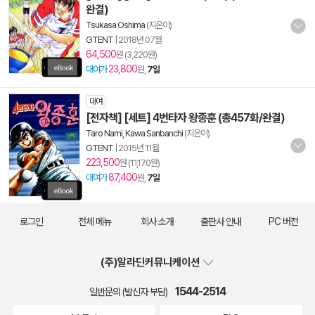
완결)
Tsukasa Oshima
(지은이)
GTENT
|
2018년 07월
64,500
원 (3,220원)
23,800
대여가
원,
7일
대여
[전자책] [세트] 4번타자 왕종훈 (총457화/완결)
Taro Nami, Kawa Sanbanchi
(지은이)
GTENT
|
2015년 11월
223,500
원 (11,170원)
87,400
대여가
원,
7일
로그인
전체 메뉴
회사 소개
출판사 안내
PC 버전
(주)알라딘커뮤니케이션
1544-2514
일반문의 (발신자 부담)