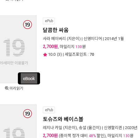
ePub
달콤한 싸움
사라 메이버리
(지은이) |
신영미디어
| 2014년 1월
2,700원
, 마일리지
원
130
10.0
(
3
) | 세일즈포인트 :
70
미리읽기
ePub
토슈즈와 베이스볼
레지나 카일
(지은이),
송설
(옮긴이) |
신영할리퀸
| 2020년
2,700원
(종이책 정가 대비
할인), 마일리지
원
48%
130