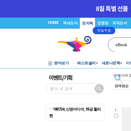
HOME
국내도서
만권당
외국도서
전자책
첫달무료
eBook
분야보기
베스트셀러
새로나온책
이
이벤트/기획
이 분야에
1
판매량순
180724_신영미디어_19금 할리
1.
퀸