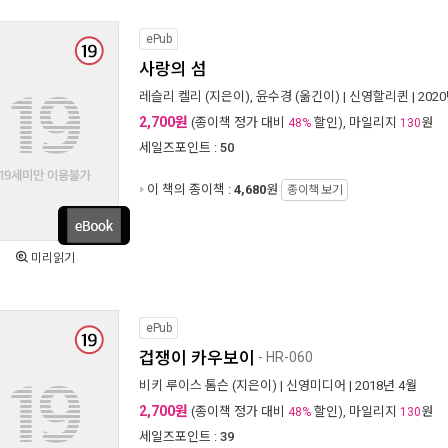
ePub
사랑의 섬
레슬리 켈리
(지은이),
윤수경
(옮긴이) |
신영할리퀸
| 202
2,700원
(종이책 정가 대비
할인), 마일리지
원
48%
130
세일즈포인트 :
50
이 책의 종이책 :
4,680
원
종이책 보기
미리읽기
ePub
겁쟁이 카우보이
- HR-060
비키 루이스 톰슨
(지은이) |
신영미디어
| 2018년 4월
2,700원
(종이책 정가 대비
할인), 마일리지
원
48%
130
세일즈포인트 :
39