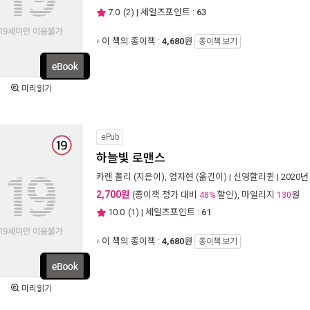
7.0
(
2
) | 세일즈포인트 :
63
이 책의 종이책 :
4,680
원
종이책 보기
미리읽기
ePub
하늘빛 로맨스
카렌 폴리
(지은이),
엄자현
(옮긴이) |
신영할리퀸
| 2020년
2,700원
(종이책 정가 대비
할인), 마일리지
원
48%
130
10.0
(
1
) | 세일즈포인트 :
61
이 책의 종이책 :
4,680
원
종이책 보기
미리읽기