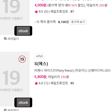
4,000원
(종이책 정가 대비
할인), 마일리지
원
56%
200
9.3
(
3
) | 세일즈포인트 :
87
이 책의 종이책 :
8,100
원
종이책 보기
미리읽기
ePub
S(에스)
티파니 라이스(Tiffany Reisz)
(지은이) |
신영미디어
| 20
5,800원
, 마일리지
원
290
6.0
(
1
) | 세일즈포인트 :
83
미리읽기