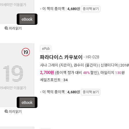
이 책의 종이책 :
4,680
원
종이책 보기
미리읽기
ePub
파라다이스 카우보이
- HR-028
샤나 그레이
(지은이),
권수미
(옮긴이) |
신영미디어
| 201
2,700원
(종이책 정가 대비
할인), 마일리지
원
48%
130
세일즈포인트 :
34
이 책의 종이책 :
4,680
원
종이책 보기
미리읽기