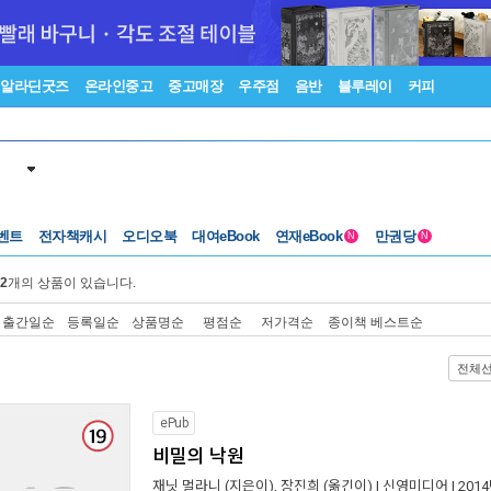
알라딘굿즈
온라인중고
중고매장
우주점
음반
블루레이
커피
벤트
전자책캐시
오디오북
대여eBook
연재eBook
만권당
N
N
2
개의 상품이 있습니다.
출간일순
등록일순
상품명순
평점순
저가격순
종이책 베스트순
전체
ePub
비밀의 낙원
재닛 멀라니
(지은이),
장진희
(옮긴이) |
신영미디어
| 201