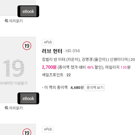
미리읽기
ePub
러브 헌터
- HR-094
킴벌리 반 미터
(지은이),
김명경
(옮긴이) |
신영미디어
| 2
2,700원
(종이책 정가 대비
할인), 마일리지
원
48%
130
세일즈포인트 :
22
이 책의 종이책 :
4,680
원
종이책 보기
미리읽기
ePub