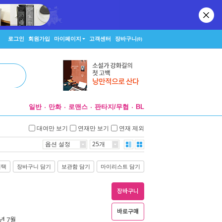
로그인
회원가입
마이페이지
고객센터
장바구니
(0)
일반
만화
로맨스
판타지/무협
BL
대여만 보기
연재만 보기
연재 제외
옵션 설정
25개
선택
장바구니 담기
보관함 담기
마이리스트 담기
장바구니
바로구매
4년 7월