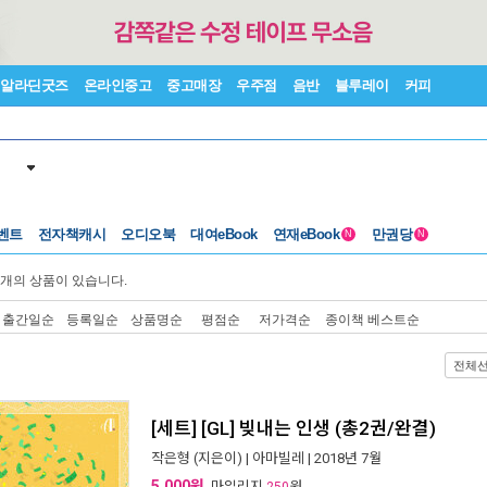
알라딘굿즈
온라인중고
중고매장
우주점
음반
블루레이
커피
벤트
전자책캐시
오디오북
대여eBook
연재eBook
만권당
N
N
개의 상품이 있습니다.
출간일순
등록일순
상품명순
평점순
저가격순
종이책 베스트순
전체
[세트] [GL] 빚내는 인생 (총2권/완결)
작은형
(지은이) |
아마빌레
| 2018년 7월
5,000원
, 마일리지
원