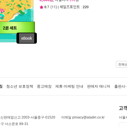
250
8.7
(
11
) | 세일즈포인트 :
220
2권 세트
전체
침
청소년 보호정책
중고매장
제휴·마케팅 안내
판매자 매니저
출판사·
고객
신판매업신고 2003-서울중구-01520
이메일 privacy@aladin.co.kr
서울시
구 서소문로 89-31