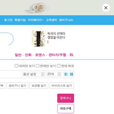
로그인
회원가입
마이페이지
고객센터
장바구니
(0)
일반
만화
로맨스
판타지/무협
BL
대여만 보기
연재만 보기
연재 제외
옵션 설정
25개
선택
장바구니 담기
보관함 담기
마이리스트 담기
장바구니
바로구매