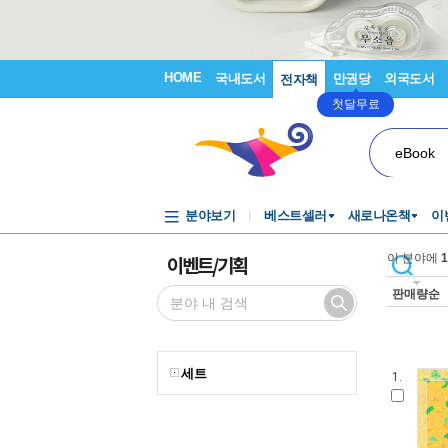
HOME
국내도서
만권당
외국도서
전자책
첫달무료
eBook
분야보기
베스트셀러
새로나온책
이
이벤트/기획
이 분야에
1
판매량순
세트
1.