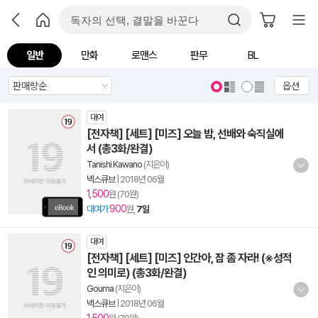
일반
만화
로맨스
판무
BL
옵션
대여
[전자책] [세트] [미즈] 오늘 밤, 선배와 숙직실에
서 (총3화/완결)
Tanishi Kawano
(지은이)
넥스큐브
|
2018년 06월
1,500
원 (70원)
900
대여가
원,
7일
대여
[전자책] [세트] [미즈] 인간아, 잠 좀 자라! (※성적
인 의미로) (총3화/완결)
Gouma
(지은이)
넥스큐브
|
2018년 06월