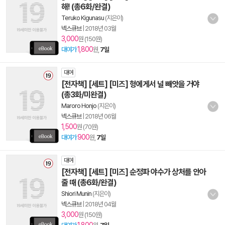
해! (총6화/완결)
Teruko Kigunasu
(지은이)
넥스큐브
|
2018년 03월
3,000
원 (150원)
1,800
대여가
원,
7일
대여
[전자책] [세트] [미즈] 형에게서 널 빼앗을 거야
(총3화/미완결)
Maroro Honjo
(지은이)
넥스큐브
|
2018년 06월
1,500
원 (70원)
900
대여가
원,
7일
대여
[전자책] [세트] [미즈] 순정파 야수가 상처를 안아
줄 때 (총6화/완결)
Shiori Munin
(지은이)
넥스큐브
|
2018년 04월
3,000
원 (150원)