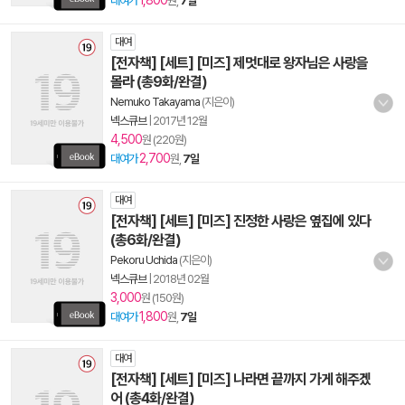
1,800
대여가
원,
7일
대여
[전자책] [세트] [미즈] 제멋대로 왕자님은 사랑을
몰라 (총9화/완결)
Nemuko Takayama
(지은이)
넥스큐브
|
2017년 12월
4,500
원 (220원)
2,700
대여가
원,
7일
대여
[전자책] [세트] [미즈] 진정한 사랑은 옆집에 있다
(총6화/완결)
Pekoru Uchida
(지은이)
넥스큐브
|
2018년 02월
3,000
원 (150원)
1,800
대여가
원,
7일
대여
[전자책] [세트] [미즈] 나라면 끝까지 가게 해주겠
어 (총4화/완결)