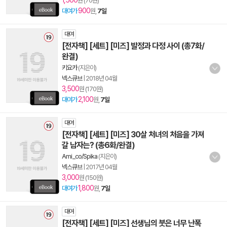
1,500
원 (70원)
900
대여가
원,
7일
대여
[전자책] [세트] [미즈] 발정과 다정 사이 (총7화/
완결)
키요카
(지은이)
넥스큐브
|
2018년 04월
3,500
원 (170원)
2,100
대여가
원,
7일
대여
[전자책] [세트] [미즈] 30살 처녀의 처음을 가져
갈 남자는? (총6화/완결)
Ami_co/Spika
(지은이)
넥스큐브
|
2017년 04월
3,000
원 (150원)
1,800
대여가
원,
7일
대여
[전자책] [세트] [미즈] 선생님의 붓은 너무 난폭