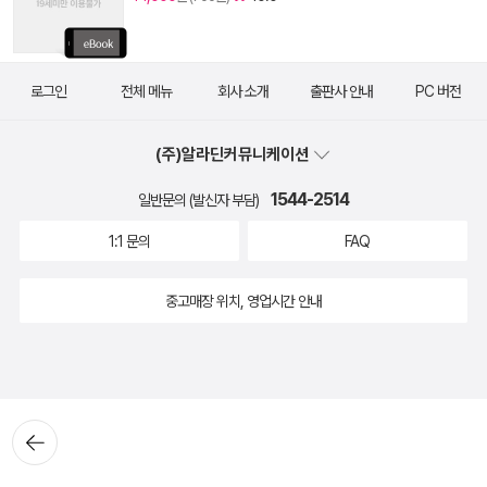
로그인
전체 메뉴
회사 소개
출판사 안내
PC 버전
(주)알라딘커뮤니케이션
1544-2514
일반문의 (발신자 부담)
1:1 문의
FAQ
중고매장 위치, 영업시간 안내
뒤로가
기