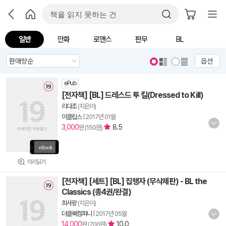
일반
만화
로맨스
판무
BL
옵션
ePub
[전자책] [BL] 드레스드 투 킬(Dressed to Kill)
리다조
(지은이)
이클립스
|
2017년 01월
3,000
8.5
원 (150원)
미리읽기
[전자책] [세트] [BL] 집행자 (무삭제판) - BL the
Classics (총4권/완결)
희사랑
(지은이)
더클북컴퍼니
|
2017년 05월
14,000
10.0
원 (700원)