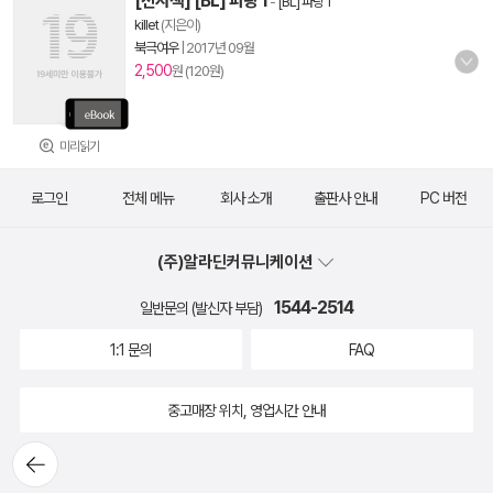
[전자책] [BL] 파랑 1
-
[BL] 파랑 1
killet
(지은이)
북극여우
|
2017년 09월
2,500
원 (120원)
미리읽기
로그인
전체 메뉴
회사 소개
출판사 안내
PC 버전
(주)알라딘커뮤니케이션
1544-2514
일반문의 (발신자 부담)
1:1 문의
FAQ
중고매장 위치, 영업시간 안내
뒤로가
기