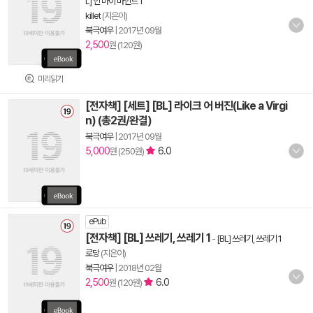
L] 인 마이 마인드 1
killet
(지은이)
북극여우
|
2017년 09월
2,500
원 (120원)
미리읽기
[전자책] [세트] [BL] 라이크 어 버진(Like a Virgi
n) (총2권/완결)
북극여우
|
2017년 09월
5,000
6.0
원 (250원)
ePub
[전자책] [BL] 쓰레기, 쓰레기 1
-
[BL] 쓰레기, 쓰레기 1
로당
(지은이)
북극여우
|
2018년 02월
2,500
6.0
원 (120원)