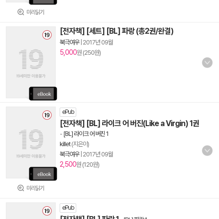
미리읽기
[전자책] [세트] [BL] 파랑 (총2권/완결)
북극여우
|
2017년 09월
5,000
원 (250원)
ePub
[전자책] [BL] 라이크 어 버진(Like a Virgin) 1권
-
[BL] 라이크 어 버진 1
killet
(지은이)
북극여우
|
2017년 09월
2,500
원 (120원)
미리읽기
ePub