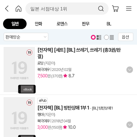
일반
만화
로맨스
판무
BL
옵션
[전자책] [세트] [BL] 쓰레기, 쓰레기 (총3권/완
결)
로당
(지은이)
북극여우
|
2020년 02월
7,500
8.7
원 (370원)
ePub
[전자책] [BL] 빙탄상애 1부 1
-
[BL] 빙탄상애 1
행아
(지은이)
북극여우
|
2018년 04월
3,000
10.0
원 (150원)