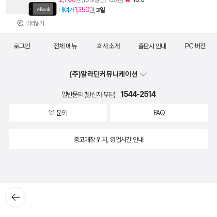
1,350
대여가
원,
3일
미리읽기
로그인
전체 메뉴
회사 소개
출판사 안내
PC 버전
(주)알라딘커뮤니케이션
1544-2514
일반문의 (발신자 부담)
1:1 문의
FAQ
중고매장 위치, 영업시간 안내
뒤로가
기