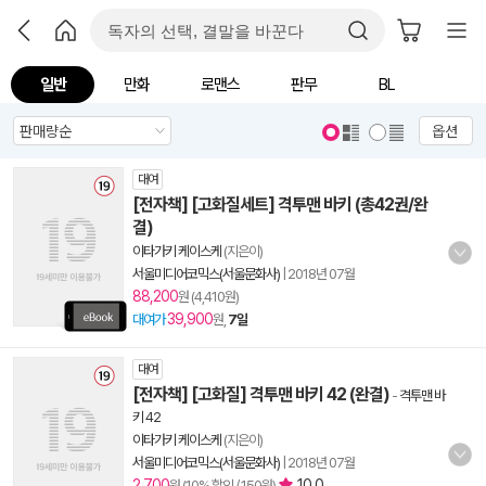
일반
만화
로맨스
판무
BL
옵션
대여
[전자책] [고화질세트] 격투맨 바키 (총42권/완
결)
이타가키 케이스케
(지은이)
서울미디어코믹스(서울문화사)
|
2018년 07월
88,200
원 (4,410원)
39,900
대여가
원,
7일
대여
[전자책] [고화질] 격투맨 바키 42 (완결)
-
격투맨 바
키 42
이타가키 케이스케
(지은이)
서울미디어코믹스(서울문화사)
|
2018년 07월
2,700
10.0
원 (10% 할인 / 150원)