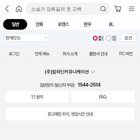
일반
만화
로맨스
판무
BL
옵션
로그인
전체 메뉴
회사 소개
출판사 안내
PC 버전
(주)알라딘커뮤니케이션
1544-2514
일반문의 (발신자 부담)
1:1 문의
FAQ
중고매장 위치, 영업시간 안내