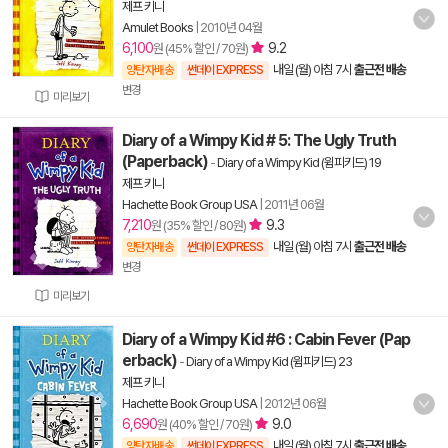
제프 키니
Amulet Books
|
2010년 04월
6,100
9.2
원 (45% 할인 / 70원)
내일 (월) 아침 7시
출근전 배송
양탄자배송
썬데이 EXPRESS
변경
미리보기
Diary of a Wimpy Kid # 5: The Ugly Truth
(Paperback)
-
Diary of a Wimpy Kid (윔피키드) 19
제프 키니
Hachette Book Group USA
|
2011년 06월
7,210
9.3
원 (35% 할인 / 80원)
내일 (월) 아침 7시
출근전 배송
양탄자배송
썬데이 EXPRESS
변경
미리보기
Diary of a Wimpy Kid #6 : Cabin Fever (Pap
erback)
-
Diary of a Wimpy Kid (윔피키드) 23
제프 키니
Hachette Book Group USA
|
2012년 06월
6,690
9.0
원 (40% 할인 / 70원)
내일 (월) 아침 7시
출근전 배송
양탄자배송
썬데이 EXPRESS