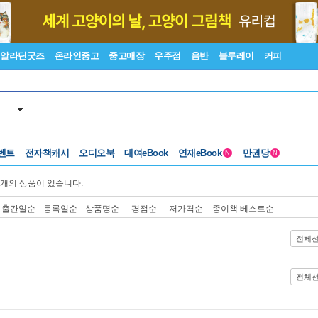
알라딘굿즈
온라인중고
중고매장
우주점
음반
블루레이
커피
벤트
전자책캐시
오디오북
대여eBook
연재eBook
만권당
N
N
개의 상품이 있습니다.
출간일순
등록일순
상품명순
평점순
저가격순
종이책 베스트순
전체
전체