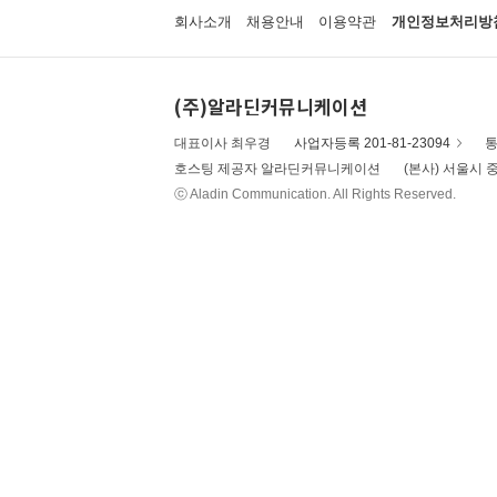
회사소개
채용안내
이용약관
개인정보처리방
(주)알라딘커뮤니케이션
대표이사 최우경
사업자등록 201-81-23094
통
호스팅 제공자 알라딘커뮤니케이션
(본사) 서울시 중
ⓒ Aladin Communication. All Rights Reserved.