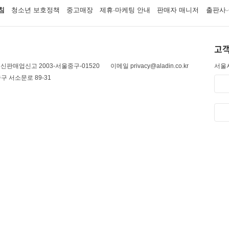
침
청소년 보호정책
중고매장
제휴·마케팅 안내
판매자 매니저
출판사·
고객
신판매업신고 2003-서울중구-01520
이메일 privacy@aladin.co.kr
서울시
구 서소문로 89-31