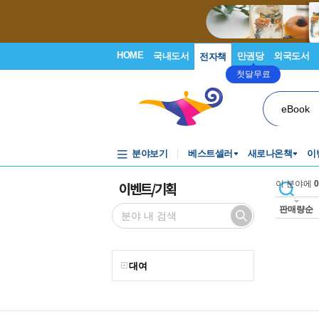
HOME
국내도서
만권당
외국도서
전자책
첫달무료
eBook
분야보기
베스트셀러
새로나온책
이
이벤트/기획
이 분야에
0
판매량순
대여