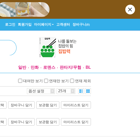
로그인
회원가입
마이페이지
고객센터
장바구니
(0)
일반
만화
로맨스
판타지/무협
BL
대여만 보기
연재만 보기
연재 제외
옵션 설정
25개
선택
장바구니 담기
보관함 담기
마이리스트 담기
선택
장바구니 담기
보관함 담기
마이리스트 담기