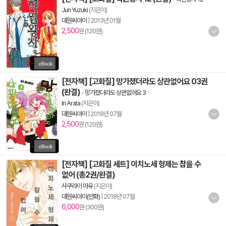
Jun Yuzuki
(지은이)
대원씨아이
|
2013년 01월
2,500
원 (120원)
[전자책] [고화질] 망가졌더라도 상관없어요 03권
(완결)
-
망가졌더라도 상관없어요 3
Iri Arata
(지은이)
대원씨아이
|
2018년 07월
2,500
원 (120원)
[전자책] [고화질 세트] 이치노세 형제는 참을 수
없어 (총2권/완결)
사쿠라이 마유
(지은이)
대원씨아이(만화)
|
2018년 07월
6,000
원 (300원)