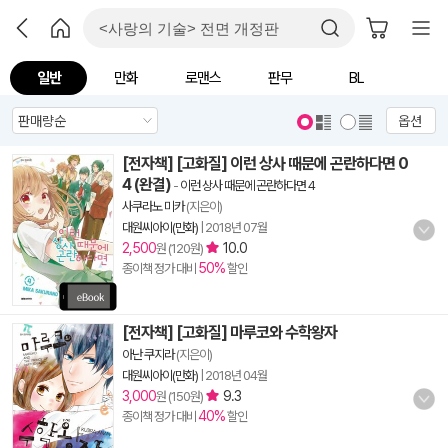
일반
만화
로맨스
판무
BL
옵션
[전자책] [고화질] 이런 상사 때문에 곤란하다면 0
4 (완결)
-
이런 상사 때문에 곤란하다면 4
사쿠라노 미카
(지은이)
대원씨아이(만화)
|
2018년 07월
2,500
10.0
원 (120원)
50%
종이책 정가 대비
할인
[전자책] [고화질] 마루코와 수학왕자
아난 쿠지라
(지은이)
대원씨아이(만화)
|
2018년 04월
3,000
9.3
원 (150원)
40%
종이책 정가 대비
할인