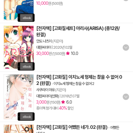
10,000
원 (500원)
[전자책] [고화질세트] 아리사(ARISA) (총12권/
완결)
안도 나츠미
(지은이)
대원씨아이
|
2020년 02월
30,000
10.0
원 (1,500원)
[전자책] [고화질] 이치노세 형제는 참을 수 없어 0
2 (완결)
-
이치노세 형제는 참을 수 없어 2
사쿠라이 마유
(지은이)
대원씨아이(만화)
|
2018년 07월
3,000
6.0
원 (150원)
40%
종이책 정가 대비
할인
[전자책] [고화질] 어쨌든 네가. 02 (완결)
-
어쨌든