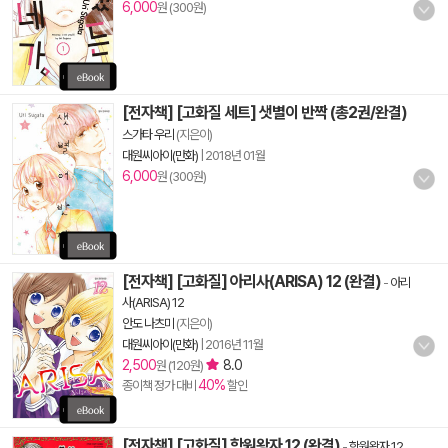
6,000
원 (300원)
[전자책] [고화질 세트] 샛별이 반짝 (총2권/완결)
스가타 우리
(지은이)
대원씨아이(만화)
|
2018년 01월
6,000
원 (300원)
[전자책] [고화질] 아리사(ARISA) 12 (완결)
-
아리
사(ARISA) 12
안도 나츠미
(지은이)
대원씨아이(만화)
|
2016년 11월
2,500
8.0
원 (120원)
40%
종이책 정가 대비
할인
[전자책] [고화질] 학원왕자 12 (완결)
-
학원왕자 12