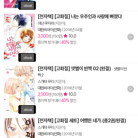
[전자책] [고화질] 나는 우주인과 사랑에 빠졌다
아난 쿠지라
(지은이)
대원씨아이(만화)
|
2018년 04월
3,000
10.0
원 (150원)
40%
종이책 정가 대비
할인
[전자책] [고화질] 샛별이 반짝 02 (완결)
-
샛별이 반
짝 2
스가타 우리
(지은이)
대원씨아이(만화)
|
2018년 01월
3,000
10.0
원 (150원)
40%
종이책 정가 대비
할인
[전자책] [고화질 세트] 어쨌든 네가. (총2권/완결)
스가타 우리
(지은이)
대원씨아이(만화)
|
2018년 01월