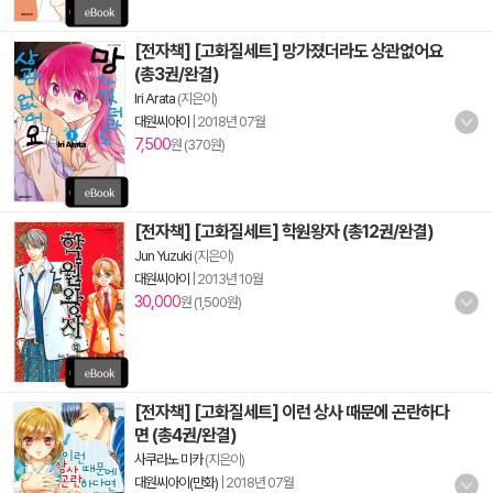
[전자책] [고화질세트] 망가졌더라도 상관없어요
(총3권/완결)
Iri Arata
(지은이)
대원씨아이
|
2018년 07월
7,500
원 (370원)
[전자책] [고화질세트] 학원왕자 (총12권/완결)
Jun Yuzuki
(지은이)
대원씨아이
|
2013년 10월
30,000
원 (1,500원)
[전자책] [고화질세트] 이런 상사 때문에 곤란하다
면 (총4권/완결)
사쿠라노 미카
(지은이)
대원씨아이(만화)
|
2018년 07월