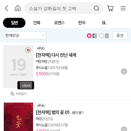
일반
만화
로맨스
판무
BL
옵션
ePub
[전자책] 다시 만난 세계
까망까망
(지은이)
루시노블
|
2017년 08월
3,500
원 (170원)
미리읽기
ePub
[전자책] 범의 꽃 01
-
범의 꽃 1
하양
(지은이)
루시노블
|
2016년 07월