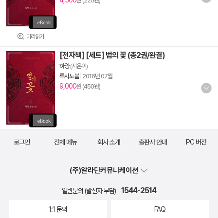
4,500
원 (220원)
미리읽기
[전자책] [세트] 범의 꽃 (총2권/완결)
하양
(지은이)
루시노블
|
2016년 07월
9,000
원 (450원)
로그인
전체 메뉴
회사 소개
출판사 안내
PC 버전
(주)알라딘커뮤니케이션
1544-2514
일반문의 (발신자 부담)
1:1 문의
FAQ