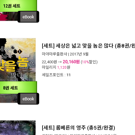
12권 세트
[세트] 세상은 넓고 맞을 놈은 많다 (총8권/
마야마루출판사
| 2017년 9월
20,160원
22,400
원 →
(
할인)
10%
마일리지
원
1,120
세일즈포인트 :
11
8권 세트
[세트] 롬베른의 영주 (총5권/완결)