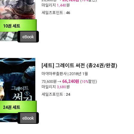
10%
마일리지
원
1,440
세일즈포인트 :
46
10권 세트
[세트] 그레이트 써전 (총24권/완결)
마야마루출판사
| 2018년 1월
66,240원
73,600
원 →
(
할인)
10%
마일리지
원
3,680
세일즈포인트 :
24
24권 세트