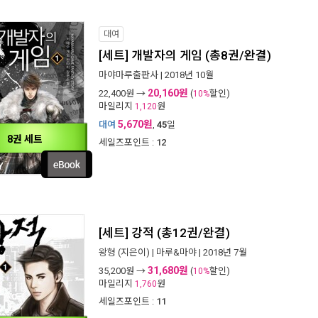
대여
[세트] 개발자의 게임 (총8권/완결)
마야마루출판사
| 2018년 10월
20,160원
22,400
원 →
(
할인)
10%
마일리지
원
1,120
5,670원
대여
,
45
일
8권 세트
세일즈포인트 :
12
[세트] 강적 (총12권/완결)
왕형
(지은이) |
마루&마야
| 2018년 7월
31,680원
35,200
원 →
(
할인)
10%
마일리지
원
1,760
세일즈포인트 :
11