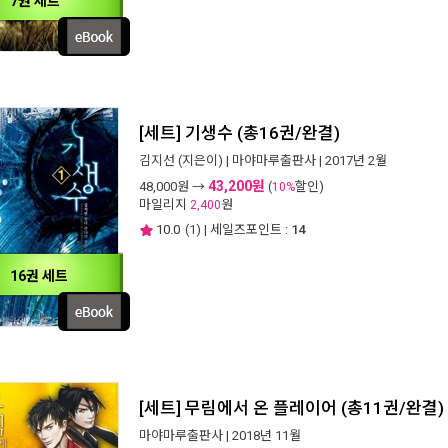
7권 세트
[세트] 기생수 (총16권/완결)
김지선
(지은이) |
마야마루출판사
| 2017년 2월
43,200원
48,000
원 →
(
할인)
10%
마일리지
원
2,400
10.0
(
1
) | 세일즈포인트 :
14
16권 세트
[세트] 무림에서 온 플레이어 (총11권/완결)
마야마루출판사
| 2018년 11월