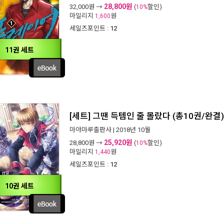
28,800원
32,000
원 →
(
할인)
10%
마일리지
원
1,600
세일즈포인트 :
12
11권 세트
[세트] 그땐 득템인 줄 몰랐다 (총10권/완결)
마야마루출판사
| 2018년 10월
25,920원
28,800
원 →
(
할인)
10%
마일리지
원
1,440
세일즈포인트 :
12
10권 세트