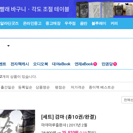
알라딘굿즈
온라인중고
중고매장
우주점
음반
블루레이
커피
벤트
전자책캐시
오디오북
대여eBook
연재eBook
만권당
N
N
2
개의 상품이 있습니다.
출간일순
등록일순
상품명순
평점순
저가격순
종이책 베스트순
전체
[세트] 검마 (총10권/완결)
마야마루출판사
| 2017년 2월
25,920원
28,800
원 →
(
할인)