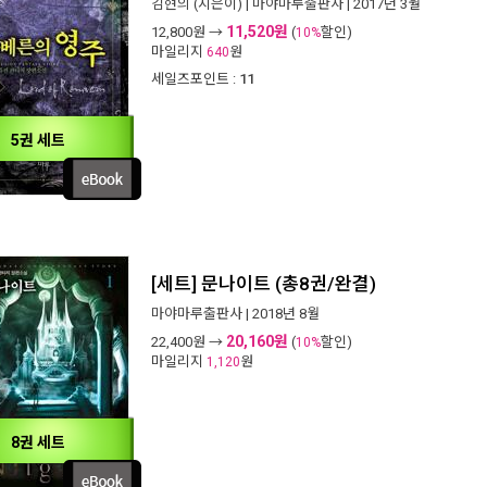
김현의
(지은이) |
마야마루출판사
| 2017년 3월
11,520원
12,800
원 →
(
할인)
10%
마일리지
원
640
세일즈포인트 :
11
5권 세트
[세트] 문나이트 (총8권/완결)
마야마루출판사
| 2018년 8월
20,160원
22,400
원 →
(
할인)
10%
마일리지
원
1,120
8권 세트