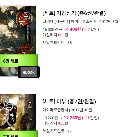
[세트] 기갑신기 (총6권/완결)
고경하
(지은이) |
마야마루출판사
| 2017년 3월
14,400원
16,000
원 →
(
할인)
10%
마일리지
원
800
세일즈포인트 :
18
6권 세트
[세트] 마부 (총7권/완결)
마야마루출판사
| 2017년 10월
17,280원
19,200
원 →
(
할인)
10%
마일리지
원
960
세일즈포인트 :
15