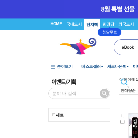
HOME
국내도서
만권당
외국도서
전자책
첫달무료
eBook
분야보기
베스트셀러
새로나온책
이
이벤트/기획
이 분야에
1
판매량순
세트
1.