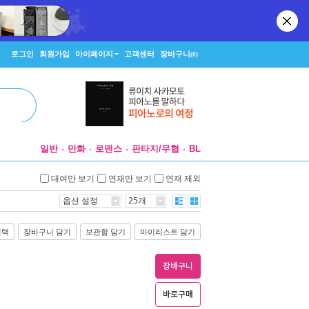
로그인
회원가입
마이페이지
고객센터
장바구니
(0)
일반
만화
로맨스
판타지/무협
BL
대여만 보기
연재만 보기
연재 제외
옵션 설정
25개
선택
장바구니 담기
보관함 담기
마이리스트 담기
장바구니
바로구매