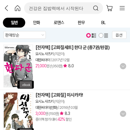
일반
만화
로맨스
판무
BL
옵션
[전자책] [고화질세트] 한다 군 (총7권/완결)
요시노 사츠키
(지은이)
대원씨아이
|
2017년 12월
21,000
8.0
원 (1,050원)
[전자책] [고화질] 미시카카!
요시노 사츠키
(지은이)
대원씨아이(만화)
|
2016년 03월
3,000
8.3
원 (150원)
42%
종이책 정가 대비
할인