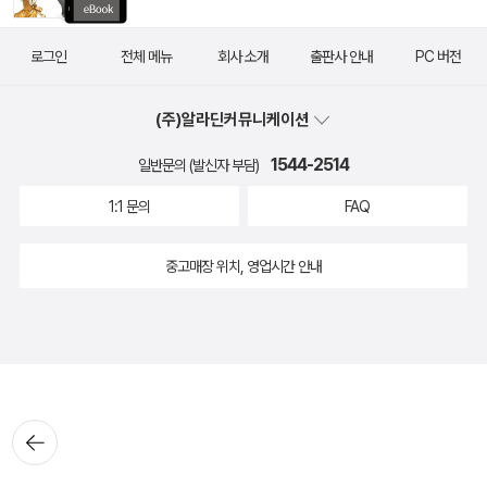
로그인
전체 메뉴
회사 소개
출판사 안내
PC 버전
(주)알라딘커뮤니케이션
1544-2514
일반문의 (발신자 부담)
1:1 문의
FAQ
중고매장 위치, 영업시간 안내
뒤로가
기