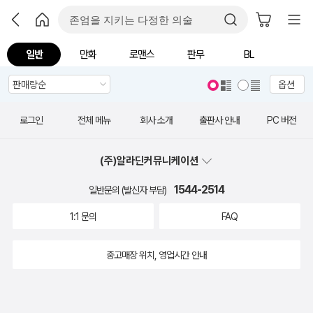
일반
만화
로맨스
판무
BL
옵션
로그인
전체 메뉴
회사 소개
출판사 안내
PC 버전
(주)알라딘커뮤니케이션
1544-2514
일반문의 (발신자 부담)
1:1 문의
FAQ
중고매장 위치, 영업시간 안내